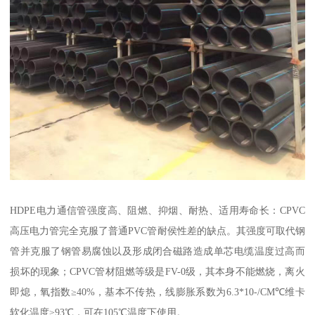
HDPE电力通信管强度高、阻燃、抑烟、耐热、适用寿命长：CPVC
高压电力管完全克服了普通PVC管耐侯性差的缺点。其强度可取代钢
管并克服了钢管易腐蚀以及形成闭合磁路造成单芯电缆温度过高而
损坏的现象；CPVC管材阻燃等级是FV-0级，其本身不能燃烧，离火
即熄，氧指数≥40%，基本不传热，线膨胀系数为6.3*10-/CM℃维卡
软化温度≥93℃，可在105℃温度下使用。