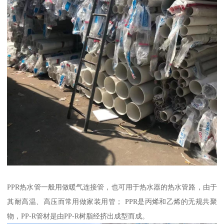
PPR热水管一般用做暖气连接管，也可用于热水器的热水管路，由于
其耐高温、高压而常用做家装用管； PPR是丙烯和乙烯的无规共聚
物，PP-R管材是由PP-R树脂经挤出成型而成。