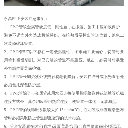
永高PP-R安装注意事项：
1、PP-R管较金属管硬度低、刚性差，在搬运、施工中应加以保护，
避免不适当外力造成机械损伤。在暗敷后要标出管道位置，以免二
次装修破坏管道。
2、PP-R管5℃以下存在一定低温脆性，冬季施工要当心，切管时要
用锋利缓慢切割。对已安装的管道不能重压、敲击，必要时对易受
外力部位覆盖保护物。
3、PP-R管长期受紫外线照射易老化降解，安装在户外或阳光直射处
必须包扎深色防护层。
4、PP-R管除了与金属管或用水器连接使用带螺纹嵌件或法兰等机械
连接方式外，其余均应采用热熔连接，使管道一体化，无渗漏点。
5、PP-R管的线膨胀系数较大(0.15mm/m℃)，在明装或非直埋暗敷布
管时必须采取防止管道膨胀变形的技术措施。
6、管道安装后在封管(直埋)及覆盖装饰层(非直埋暗敷)前必须试压。