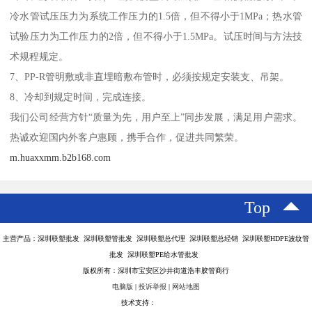
冷水管试压压力为系统工作压力的1.5倍，但不得小于1MPa；热水管
试验压力为工作压力的2倍，但不得小于1.5MPa。试压时间与方法技
术规程规定。
7、PP-R管明敷或非直埋暗敷布管时，必须按规定安装支、吊架。
8、冷却到规定时间，完成连接。
我们公司经营方针“质量为先，用户至上”同步发展，满足用户需求。
热诚欢迎国内外客户惠顾，携手合作，促进共同繁荣。
m.huaxxmm.b2b168.com
Top
主营产品：深圳联塑批发 深圳联塑管批发 深圳联塑总代理 深圳联塑总经销 深圳联塑HDPE波纹管
批发 深圳联塑PE给水管批发
版权所有：深圳市宝安区沙井街道浩丰胶管商行
电脑版
|
投诉举报
|
网站地图
技术支持：
八方资源网