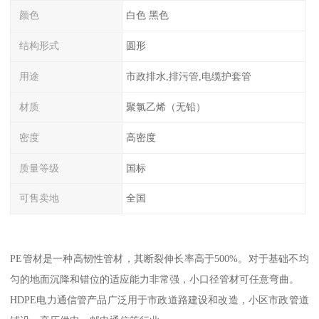
颜色
白色 黑色
结构形式
圆形
用途
市政排水,排污管,电缆护套管
材质
聚氯乙烯（无铅）
密度
高密度
质量等级
国标
可售卖地
全国
PE管材是一种高韧性管材，其断裂伸长率高于500%。对于基础不均
匀的地面沉降和错位的适应能力非常强，小口径管材可任意弯曲。
HDPE电力通信管产品广泛用于市政道路建设和改造，小区市政管道