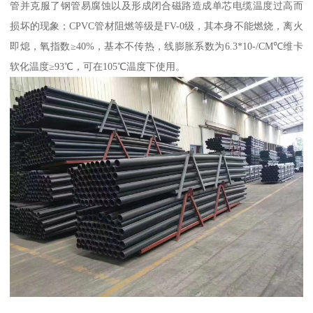
管并克服了钢管易腐蚀以及形成闭合磁路造成单芯电缆温度过高而
损坏的现象；CPVC管材阻燃等级是FV-0级，其本身不能燃烧，离火
即熄，氧指数≥40%，基本不传热，线膨胀系数为6.3*10-/CM℃维卡
软化温度≥93℃，可在105℃温度下使用。