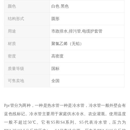
颜色
白色 黑色
结构形式
圆形
用途
市政排水,排污管,电缆护套管
材质
聚氯乙烯（无铅）
密度
高密度
质量等级
国标
可售卖地
全国
Ppr管分为两种，一种是热水管一种是冷水管，冷水管一般外壁会有
蓝色线标记。冷水管主要用于家庭供水冷水、农业灌溉。使用温度
一般不超过50℃。它有S5和S4系列。S5代表冷水管，压力为