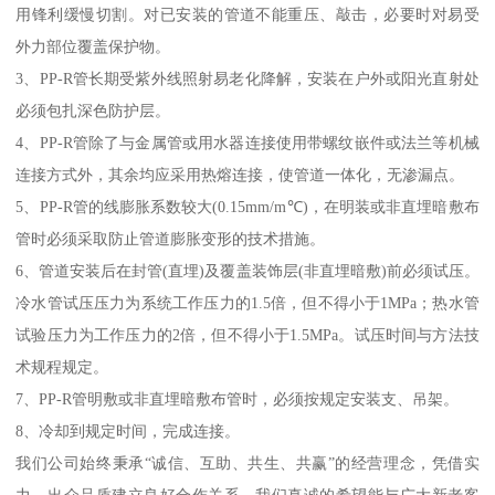
用锋利缓慢切割。对已安装的管道不能重压、敲击，必要时对易受
外力部位覆盖保护物。
3、PP-R管长期受紫外线照射易老化降解，安装在户外或阳光直射处
必须包扎深色防护层。
4、PP-R管除了与金属管或用水器连接使用带螺纹嵌件或法兰等机械
连接方式外，其余均应采用热熔连接，使管道一体化，无渗漏点。
5、PP-R管的线膨胀系数较大(0.15mm/m℃)，在明装或非直埋暗敷布
管时必须采取防止管道膨胀变形的技术措施。
6、管道安装后在封管(直埋)及覆盖装饰层(非直埋暗敷)前必须试压。
冷水管试压压力为系统工作压力的1.5倍，但不得小于1MPa；热水管
试验压力为工作压力的2倍，但不得小于1.5MPa。试压时间与方法技
术规程规定。
7、PP-R管明敷或非直埋暗敷布管时，必须按规定安装支、吊架。
8、冷却到规定时间，完成连接。
我们公司始终秉承“诚信、互助、共生、共赢”的经营理念，凭借实
力、出众品质建立良好合作关系，我们真诚的希望能与广大新老客