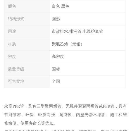
颜色
白色 黑色
结构形式
圆形
用途
市政排水,排污管,电缆护套管
材质
聚氯乙烯（无铅）
密度
高密度
质量等级
国标
可售卖地
全国
永高PPR管，又称三型聚丙烯管、无规共聚聚丙烯管或PPR管，具有
节能节材、环保、轻质高强、耐腐蚀、内壁光滑不结垢、施工和维
修简便、使用寿命长等优点。