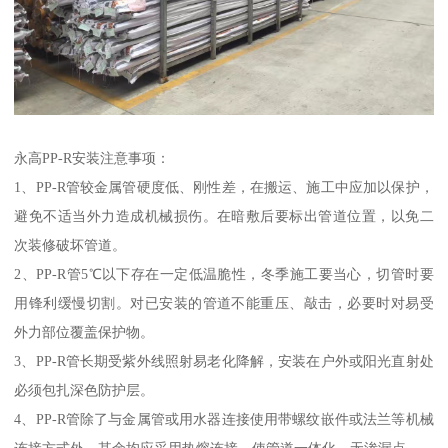
永高PP-R安装注意事项：
1、PP-R管较金属管硬度低、刚性差，在搬运、施工中应加以保护，
避免不适当外力造成机械损伤。在暗敷后要标出管道位置，以免二
次装修破坏管道。
2、PP-R管5℃以下存在一定低温脆性，冬季施工要当心，切管时要
用锋利缓慢切割。对已安装的管道不能重压、敲击，必要时对易受
外力部位覆盖保护物。
3、PP-R管长期受紫外线照射易老化降解，安装在户外或阳光直射处
必须包扎深色防护层。
4、PP-R管除了与金属管或用水器连接使用带螺纹嵌件或法兰等机械