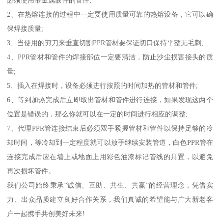
必须使用带金属嵌件的管件;
2、在热熔连接的过程中一定要使用质量可靠的热熔设备，它可以确
保焊接质量;
3、当使用的剪刀来垂直切割PPR管材要保证切口保持平整无毛刺;
4、PPR管材和管件的焊接部位一定要清洁，防止沙尘损害接头的质
量;
5、插入在焊接时，设备必须进行按照的时间加热的管材和管件;
6、等到加热完成后立即取出管材和管件进行连接，如果发现这两个
位置是错误的，那么你就可以在一定的时间进行相应的调整;
7、代理PPR管连接结束后必须双手紧握管材和管件以保持足够的冷
却时间，等冷却到一定程度就可以放手继续安装管道，白色PPR管在
连接完成后应在墙上或地面上用彩色油漆标记管线的具置，以避免
再次损坏管件。
我们公司始终秉承“诚信、互助、共生、共赢”的经营理念，凭借实
力、出众品质建立良好合作关系，我们真诚的希望能与广大新老客
户一起携手共创美好未来!