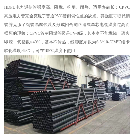
HDPE电力通信管强度高、阻燃、抑烟、耐热、适用寿命长：CPVC
高压电力管完全克服了普通PVC管耐侯性差的缺点。其强度可取代钢
管并克服了钢管易腐蚀以及形成闭合磁路造成单芯电缆温度过高而
损坏的现象；CPVC管材阻燃等级是FV-0级，其本身不能燃烧，离火
即熄，氧指数≥40%，基本不传热，线膨胀系数为6.3*10-/CM℃维卡
软化温度≥93℃，可在105℃温度下使用。