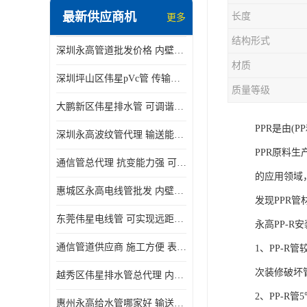
最新供应商机
长度
更多
结构形式
深圳永高管道批发价格 内壁光滑 抗震性能好
材质
深圳坪山区伟星pVc管 传输损耗小 频率稳定性好
质量等级
大鹏新区伟星排水管 可调谐性好 大功率 效率高
PPR是由(
深圳永高波纹管代理 输送能力强 可以承受高温
PPR原料
通信管总代理 抗变能力强 可耐强震 扭曲
的应用领域
惠城区永高电线管批发 内壁光滑 抗震性能好
发现PPR
东莞伟星电线管 可实现远距离通信 频率稳定性好
永高PP-R
通信管道供应商 施工方便 表面电阻系数大
1、PP-
次装修破坏
越秀区伟星排水管总代理 内部表面光滑 大功率 效率高
2、PP-
惠州永高给水管哪家好 输送能力强 方便施工和运输