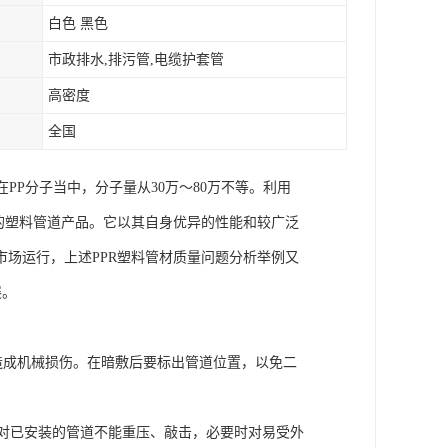
白色 黑色
市政排水,排污管,电缆护套管
高密度
全国
在PP分子当中，分子量从30万～80万不等。利用
用的塑料管道产品。它以其自身优异的性能和较广泛
场运行，上述PPR塑料管材质量问题分析举例又
展。
力造成机械损伤。在暗敷后要标出管道位置，以免二
。对已安装的管道不能重压、敲击，必要时对易受外