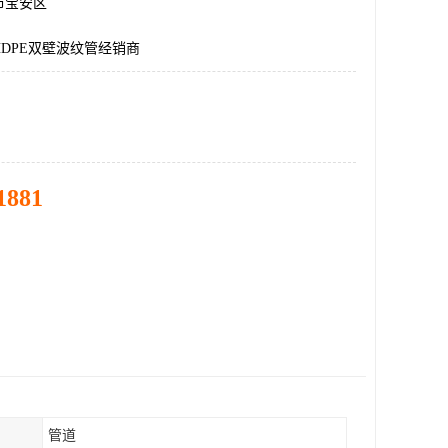
市宝安区
DPE双壁波纹管经销商
1881
管道