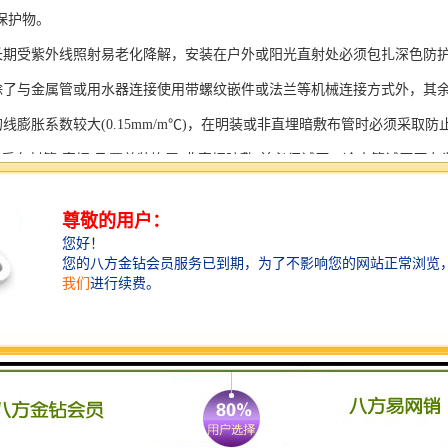
保护物。
R管长期受紫外线照射易老化降解，安装在户外或阳光直射处必须包扎深色防
R管除了与金属管或用水器连接使用带螺纹嵌件或法兰等机械连接方式外，
管的线膨胀系数较大(0.15mm/m℃)，在明装或非直埋暗敷布管时必须采
后在封管(直埋)及覆盖装饰层(非直埋暗敷)前必须试压。冷水管试压压力为
为工作压力的2倍，但不得小于1.5MPa。试压时间与方法技术规程规定。
R管明敷或非直埋暗敷布管时，必须按规定安装支、吊架。
规定时间，完成连接。