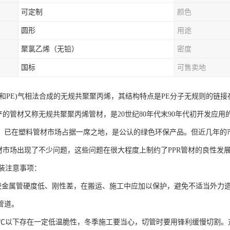
可定制
颜色
圆形
用途
聚氯乙烯（无铅）
密度
国标
可售卖地
PP和PE)气相法合成的无规共聚聚丙烯，其结构特点是PE分子无规则的链接
生产的管材又称无规共聚聚丙烯管材，是20世纪80年代末90年代初开发应
，已在塑料管材市场占据一席之地，是公认的绿色环保产品。但近几年的市
管材市场出现了不少问题，这些问题在很大程度上制约了PPR管材的良性发
安装注意事项：
R管较金属管硬度低、刚性差，在搬运、施工中应加以保护，避免不适当外
管道。
R管5℃以下存在一定低温脆性，冬季施工要当心，切管时要用锋利缓慢切割