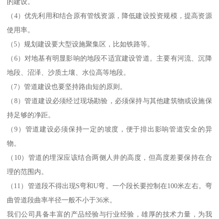
的建设。
（4）优先利用和结合原有管线资源，降低建设投资规模，提高资源
使用率。
（5）规划建设要大型设施聚集区，比如铁路等。
（6）对地基有明显影响的地段不适宜建设管道。主要有河流、沉降
地段、沼泽、沙质土壤、水位高等地段。
（7）管道建设也要坚持路由短的原则。
（8）管道建设必须经过现场勘验，必须保持与其他建筑物或设施保
持足够的净距。
（9）管道建设必须保持一定的坡度，便于排出影响管道安全的异
物。
（10）管道的埋深应该结合两侧人井的高度，但高度差要保持在合
理的范围内。
（11）管道段不得出现S弯和U弯。一个段长要控制在100米左右。弯
曲管道段曲率半径一般不小于36米。
我们公司具备丰富的产品经验与行业经验，雄厚的技术力量，为我