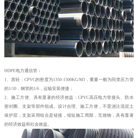
HDPE电力通信管：
1、质轻：CPVC的密度为1350-1500KG/M3，重量一般为同类压力管
的1/10，钢管的1/6，运输安装便捷；
2、施工方便、具有显著的经济效益：CPVC高压电力管接头、防水
密封圈、支架等部件组成。设计合理、施工方便，不需浇注混泥土
保护层，支架采用组合是链接，缩短施工周期，无致物，具有显著
的经济效益和社会效益。