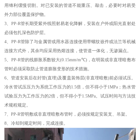
用锋利缓慢切割。对已安装的管道不能重压、敲击，必要时对易受
外力部位覆盖保护物。
3、PP-R管长期受紫外线照射易老化降解，安装在户外或阳光直射处
必须包扎深色防护层。
4、PP-R管除了与金属管或用水器连接使用带螺纹嵌件或法兰等机械
连接方式外，其余均应采用热熔连接，使管道一体化，无渗漏点。
5、PP-R管的线膨胀系数较大(0.15mm/m℃)，在明装或非直埋暗敷布
管时必须采取防止管道膨胀变形的技术措施。
6、管道安装后在封管(直埋)及覆盖装饰层(非直埋暗敷)前必须试压。
冷水管试压压力为系统工作压力的1.5倍，但不得小于1MPa；热水管
试验压力为工作压力的2倍，但不得小于1.5MPa。试压时间与方法技
术规程规定。
7、PP-R管明敷或非直埋暗敷布管时，必须按规定安装支、吊架。
8、冷却到规定时间，完成连接。