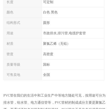
长度
可定制
颜色
白色 黑色
结构形式
圆形
用途
市政排水,排污管,电缆护套管
材质
聚氯乙烯（无铅）
密度
高密度
质量等级
国标
可售卖地
全国
PVC管在我们的生活中和工业生产中等地方随处可见，按用途可分为
排水管，给水管、电力通信管等，PVC管材的制成成分主要是聚氯乙