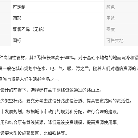
可定制
颜色
圆形
用途
聚氯乙烯（无铅）
密度
国标
可售卖地
一种高韧性管材，其断裂伸长率高于500%。对于基础不均匀的地面沉降
设一般在城市规划中在水、电、气、暖、污之后，随着人们对通信资源的
设施也将是人们生活必需品之一。
足设计的前提下，选择建在主干网络资源通过的路由上。
减少架空杆路，要充分考虑建设分路建设管道、提高管道路网的灵活性。
城市发展规划，根据城市市政门的规划和分配，进行合理的建设。
利用和结合原有管线资源，降低建设投资规模，提高资源使用率。
建设要大型设施聚集区，比如铁路等。