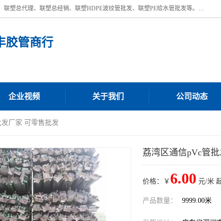
深圳市宝安区沙井街道浩丰胶管商行主营产品：联塑批发、联塑管批发、联塑总代理、联塑总经销、联塑HDPE波纹管批发、联塑PE给水管批发等。凭借服务以及多年的勤奋拼搏，发展成为一家销售各种管材管件，绝缘电工套管及配件等系列产品的贸易公司。公司秉承“顾客至上，锐意进取”的经营理念，坚持“客户至上”原则为广大客户提供的服务。欢迎惠顾！
丰胶管商行
企业视频
关于我们
公司动态
批发厂家 可零售批发
荔湾区通信pVc管
6.00
价格：￥
元/米 
产品数量：
9999.00米