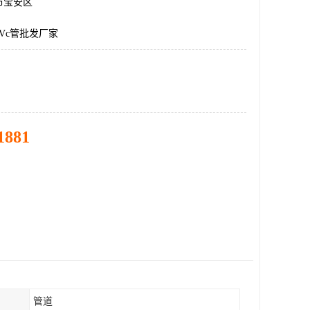
市宝安区
Vc管批发厂家
1881
管道