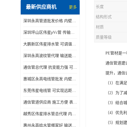
最新供应商机
长度
更多
结构形式
深圳永高管道批发价格 内壁光滑 抗震性能好
材质
深圳坪山区伟星pVc管 传输损耗小 频率稳定性好
质量等级
大鹏新区伟星排水管 可调谐性好 大功率 效率高
PE管材是
深圳永高波纹管代理 输送能力强 可以承受高温
通信管道建
通信管总代理 抗变能力强 可耐强震 扭曲
提升，通信
惠城区永高电线管批发 内壁光滑 抗震性能好
（1）在满
东莞伟星电线管 可实现远距离通信 频率稳定性好
（2）为了
通信管道供应商 施工方便 表面电阻系数大
（3）结合
（4）优先
越秀区伟星排水管总代理 内部表面光滑 大功率 效率高
（5）规划
惠州永高给水管哪家好 输送能力强 方便施工和运输