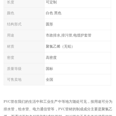
长度
可定制
颜色
白色 黑色
结构形式
圆形
用途
市政排水,排污管,电缆护套管
材质
聚氯乙烯（无铅）
密度
高密度
质量等级
国标
可售卖地
全国
PVC管在我们的生活中和工业生产中等地方随处可见，按用途可分为
排水管，给水管、电力通信管等，PVC管材的制成成分主要是聚氯乙