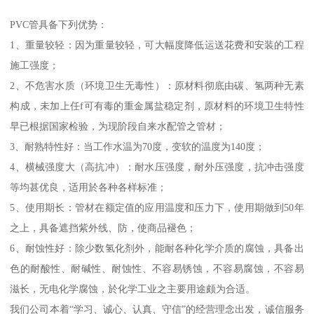
PVC管具备下列优势：
1、重量较轻：因为重量较轻，可大幅度降低运送花费和安装的工程
施工强度；
2、不危害水质（环境卫生无毒性）：原材料彻底由碳、氢两种无素
构成，未加上任f可有毒的重金属盐稳定剂，原材料的环境卫生特性
早已根据国家检验，为现阶段自来水配管之管材；
3、耐熟特性好：当工作水温为70度，变软的温度为140度；
4、横械强度大（高抗冲）：耐水压强度，耐外压强度，抗冲击强度
等均甚优良，适用於各种各样标准；
5、使用期长：管材在额定值的应用温度和压力下，使用期做到50年
之上，具备遮挡紫外线、防，使商品褪色；
6、耐蚀性好：除少数氢化剂外，能耐各种化学介质的腐蚀，具备出
色的耐酸性、耐碱性、耐蚀性、不容易锈蚀，不容易腐蚀，不容易
滋长，无电化学腐蚀，於化学工业之主要用途颇为合适。
我们公司本着“学习、诚心、认真、守信”的经营理念出发，诚信服务