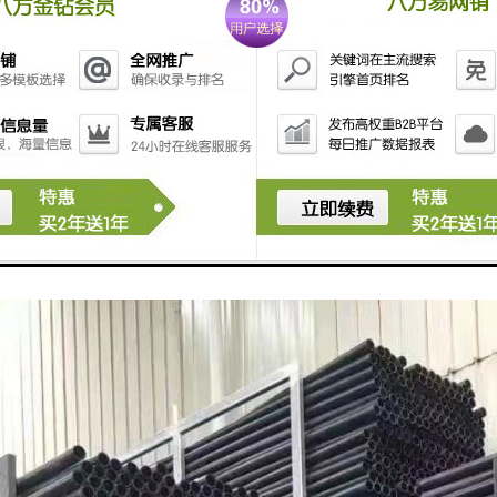
建设必须经过现场勘验，必须保持与其他建筑物或设施保持足够的净距。
建设必须保持一定的坡度，便于排出影响管道安全的异物。
道的埋深应该结合两侧人井的高度，但高度差要保持在合理的范围内。
道段不得出现S弯和U弯。一个段长要控制在100米左右。弯曲管道段曲率半