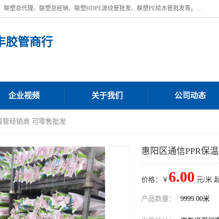
深圳市宝安区沙井街道浩丰胶管商行主营产品：联塑批发、联塑管批发、联塑总代理、联塑总经销、联塑HDPE波纹管批发、联塑PE给水管批发等。凭借服务以及多年的勤奋拼搏，发展成为一家销售各种管材管件，绝缘电工套管及配件等系列产品的贸易公司。公司秉承“顾客至上，锐意进取”的经营理念，坚持“客户至上”原则为广大客户提供的服务。欢迎惠顾！
丰胶管商行
企业视频
关于我们
公司动态
保温管经销商 可零售批发
惠阳区通信PPR保
6.00
价格：￥
元/米 
产品数量：
9999.00米