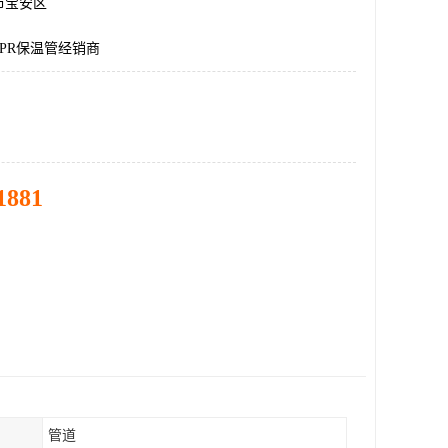
市宝安区
PR保温管经销商
1881
管道