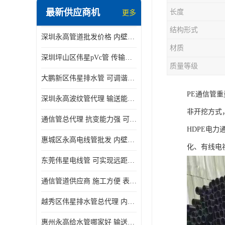
最新供应商机
长度
更多
结构形式
深圳永高管道批发价格 内壁光滑 抗震性能好
材质
深圳坪山区伟星pVc管 传输损耗小 频率稳定性好
质量等级
大鹏新区伟星排水管 可调谐性好 大功率 效率高
PE通信管
深圳永高波纹管代理 输送能力强 可以承受高温
非开挖方式
通信管总代理 抗变能力强 可耐强震 扭曲
HDPE电
惠城区永高电线管批发 内壁光滑 抗震性能好
化、有线电
东莞伟星电线管 可实现远距离通信 频率稳定性好
通信管道供应商 施工方便 表面电阻系数大
越秀区伟星排水管总代理 内部表面光滑 大功率 效率高
惠州永高给水管哪家好 输送能力强 方便施工和运输