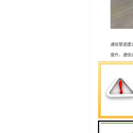
通信管道建
提升，通信
（1）在满
（2）为了
（3）结合
（4）优先
（5）规划
（6）对地
（7）管道