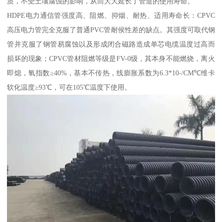
质，不受土壤腐蚀的影响，从而大大延长了管道的使用寿命。
HDPE电力通信管强度高、阻燃、抑烟、耐热、适用寿命长：CPVC
高压电力管完全克服了普通PVC管耐侯性差的缺点。其强度可取代钢
管并克服了钢管易腐蚀以及形成闭合磁路造成单芯电缆温度过高而
损坏的现象；CPVC管材阻燃等级是FV-0级，其本身不能燃烧，离火
即熄，氧指数≥40%，基本不传热，线膨胀系数为6.3*10-/CM℃维卡
软化温度≥93℃，可在105℃温度下使用。