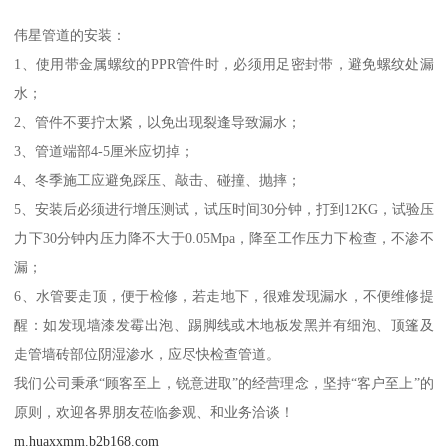
伟星管道的安装：
1、使用带金属螺纹的PPR管件时，必须用足密封带，避免螺纹处漏
水；
2、管件不要拧太紧，以免出现裂逢导致漏水；
3、管道端部4-5厘米应切掉；
4、冬季施工应避免踩压、敲击、碰撞、抛摔；
5、安装后必须进行增压测试，试压时间30分钟，打到12KG，试验压
力下30分钟内压力降不大于0.05Mpa，降至工作压力下检查，不渗不
漏；
6、水管要走顶，便于检修，若走地下，很难发现漏水，不便维修提
醒：如发现墙漆发霉出泡、踢脚线或木地板发黑并有细泡、顶篷及
走管墙砖部位阴湿渗水，应尽快检查管道。
我们公司秉承“顾客至上，锐意进取”的经营理念，坚持“客户至上”的
原则，欢迎各界朋友莅临参观、和业务洽谈！
m.huaxxmm.b2b168.com