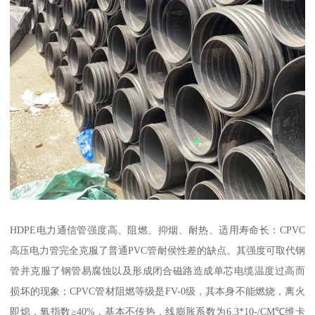
HDPE电力通信管强度高、阻燃、抑烟、耐热、适用寿命长：CPVC
高压电力管完全克服了普通PVC管耐侯性差的缺点。其强度可取代钢
管并克服了钢管易腐蚀以及形成闭合磁路造成单芯电缆温度过高而
损坏的现象；CPVC管材阻燃等级是FV-0级，其本身不能燃烧，离火
即熄，氧指数≥40%，基本不传热，线膨胀系数为6.3*10-/CM℃维卡