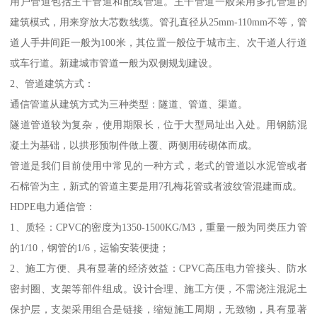
用户管道包括主干管道和配线管道。主干管道一般采用多孔管道的
建筑模式，用来穿放大芯数线缆。管孔直径从25mm-110mm不等，管
道人手井间距一般为100米，其位置一般位于城市主、次干道人行道
或车行道。新建城市管道一般为双侧规划建设。
2、管道建筑方式：
通信管道从建筑方式为三种类型：隧道、管道、渠道。
隧道管道较为复杂，使用期限长，位于大型局址出入处。用钢筋混
凝土为基础，以拱形预制件做上覆、两侧用砖砌体而成。
管道是我们目前使用中常见的一种方式，老式的管道以水泥管或者
石棉管为主，新式的管道主要是用7孔梅花管或者波纹管混建而成。
HDPE电力通信管：
1、质轻：CPVC的密度为1350-1500KG/M3，重量一般为同类压力管
的1/10，钢管的1/6，运输安装便捷；
2、施工方便、具有显著的经济效益：CPVC高压电力管接头、防水
密封圈、支架等部件组成。设计合理、施工方便，不需浇注混泥土
保护层，支架采用组合是链接，缩短施工周期，无致物，具有显著