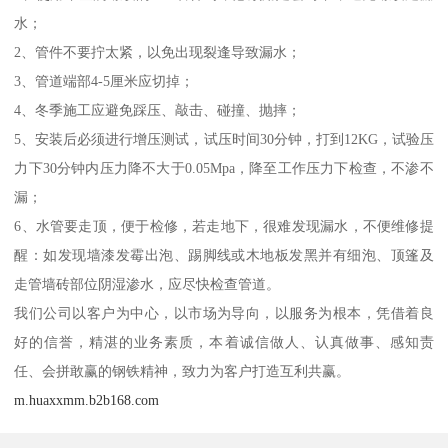
水；
2、管件不要拧太紧，以免出现裂逢导致漏水；
3、管道端部4-5厘米应切掉；
4、冬季施工应避免踩压、敲击、碰撞、抛摔；
5、安装后必须进行增压测试，试压时间30分钟，打到12KG，试验压
力下30分钟内压力降不大于0.05Mpa，降至工作压力下检查，不渗不
漏；
6、水管要走顶，便于检修，若走地下，很难发现漏水，不便维修提
醒：如发现墙漆发霉出泡、踢脚线或木地板发黑并有细泡、顶篷及
走管墙砖部位阴湿渗水，应尽快检查管道。
我们公司以客户为中心，以市场为导向，以服务为根本，凭借着良
好的信誉，精湛的业务素质，本着诚信做人、认真做事、感知责
任、会拼敢赢的钢铁精神，致力为客户打造互利共赢。
m.huaxxmm.b2b168.com