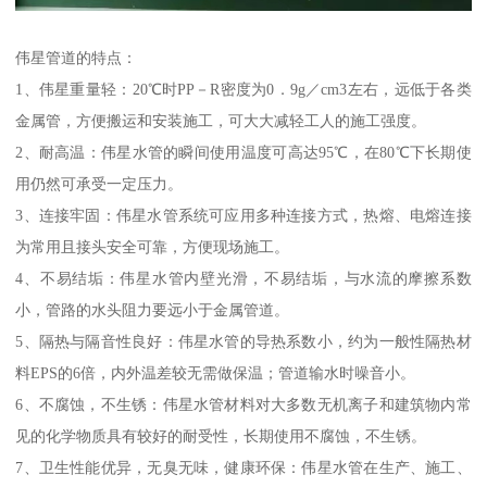
伟星管道的特点：
1、伟星重量轻：20℃时PP－R密度为0．9g／cm3左右，远低于各类
金属管，方便搬运和安装施工，可大大减轻工人的施工强度。
2、耐高温：伟星水管的瞬间使用温度可高达95℃，在80℃下长期使
用仍然可承受一定压力。
3、连接牢固：伟星水管系统可应用多种连接方式，热熔、电熔连接
为常用且接头安全可靠，方便现场施工。
4、不易结垢：伟星水管内壁光滑，不易结垢，与水流的摩擦系数
小，管路的水头阻力要远小于金属管道。
5、隔热与隔音性良好：伟星水管的导热系数小，约为一般性隔热材
料EPS的6倍，内外温差较无需做保温；管道输水时噪音小。
6、不腐蚀，不生锈：伟星水管材料对大多数无机离子和建筑物内常
见的化学物质具有较好的耐受性，长期使用不腐蚀，不生锈。
7、卫生性能优异，无臭无味，健康环保：伟星水管在生产、施工、