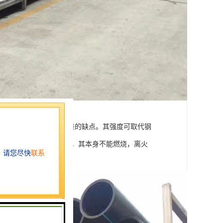
克服了普通PVC管耐侯性差的缺点。其强度可取代钢
管材阻燃等级是FV-0级，其本身不能燃烧，离火
，可在105℃温度下使用。