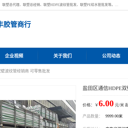
深圳市宝安区沙井街道浩丰胶管商行主营产品：联塑批发、联塑管批发、联塑总代理、联塑总经销、联塑HDPE波纹管批发、联塑PE给水管批发等。凭借服务以及多年的勤奋拼搏，发展成为一家销售各种管材管件，绝缘电工套管及配件等系列产品的贸易公司。公司秉承“顾客至上，锐意进取”的经营理念，坚持“客户至上”原则为广大客户提供的服务。欢迎惠顾！
丰胶管商行
企业视频
关于我们
公司动态
E双壁波纹管经销商 可零售批发
盐田区通信HDPE
6.00
价格：￥
元/米 
产品数量：
9999.00米