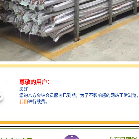
力通信管强度高、阻燃、抑烟、耐热、适用寿命长：CPVC高压电力管完全
钢管易腐蚀以及形成闭合磁路造成单芯电缆温度过高而损坏的现象；CPVC
≥40%，基本不传热，线膨胀系数为6.3*10-/CM℃维卡软化温度≥93℃