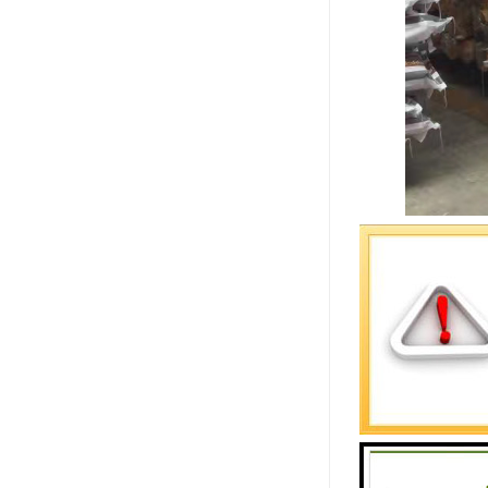
HDPE电
管并克服了
即熄，氧指数