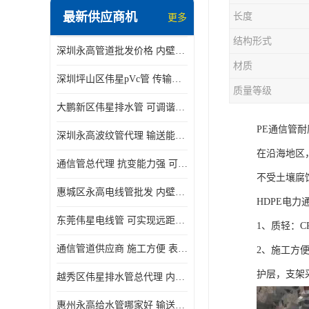
最新供应商机
长度
更多
结构形式
深圳永高管道批发价格 内壁光滑 抗震性能好
材质
深圳坪山区伟星pVc管 传输损耗小 频率稳定性好
质量等级
大鹏新区伟星排水管 可调谐性好 大功率 效率高
PE通信管
深圳永高波纹管代理 输送能力强 可以承受高温
在沿海地区
通信管总代理 抗变能力强 可耐强震 扭曲
不受土壤腐
惠城区永高电线管批发 内壁光滑 抗震性能好
HDPE电力
东莞伟星电线管 可实现远距离通信 频率稳定性好
1、质轻：C
通信管道供应商 施工方便 表面电阻系数大
2、施工方
护层，支架
越秀区伟星排水管总代理 内部表面光滑 大功率 效率高
惠州永高给水管哪家好 输送能力强 方便施工和运输