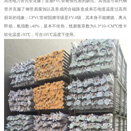
高压电力管完全克服了普通PVC管耐侯性差的缺点。其强度可取代钢
管并克服了钢管易腐蚀以及形成闭合磁路造成单芯电缆温度过高而
损坏的现象；CPVC管材阻燃等级是FV-0级，其本身不能燃烧，离火
即熄，氧指数≥40%，基本不传热，线膨胀系数为6.3*10-/CM℃维卡
软化温度≥93℃，可在105℃温度下使用。