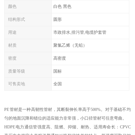
颜色
白色 黑色
结构形式
圆形
用途
市政排水,排污管,电缆护套管
材质
聚氯乙烯（无铅）
密度
高密度
质量等级
国标
可售卖地
全国
PE管材是一种高韧性管材，其断裂伸长率高于500%。对于基础不均
匀的地面沉降和错位的适应能力非常强，小口径管材可任意弯曲。
HDPE电力通信管强度高、阻燃、抑烟、耐热、适用寿命长：CPVC