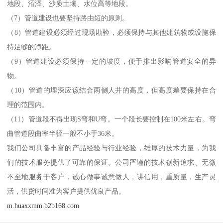
地段、沼泽、沙质土壤、水位高等地段。
（7）管道建设也要坚持路由短的原则。
（8）管道建设必须经过现场勘验，必须保持与其他建筑物或设施保
持足够的净距。
（9）管道建设必须保持一定的坡度，便于排出影响管道安全的异
物。
（10）管道的埋深应该结合两侧人井的高度，但高度差要保持在合
理的范围内。
（11）管道段不得出现S弯和U弯。一个段长要控制在100米左右。弯
曲管道段曲率半径一般不小于36米。
我们公司具备丰富的产品经验与行业经验，雄厚的技术力量，为我
们的技术服务提供了可靠的保证。公司严谨的技术创新追求、无微
不至地服务于客户，诚心做事诚意做人，讲信用，重质量，生产灵
活，供货时间准为客户提供优良产品。
m.huaxxmm.b2b168.com