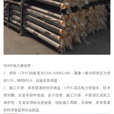
HDPE电力通信管：
1、质轻：CPVC的密度为1350-1500KG/M3，重量一般为同类压力管
的1/10，钢管的1/6，运输安装便捷；
2、施工方便、具有显著的经济效益：CPVC高压电力管接头、防水
密封圈、支架等部件组成。设计合理、施工方便，不需浇注混泥土
保护层，支架采用组合是链接，缩短施工周期，无致物，具有显著
的经济效益和社会效益。