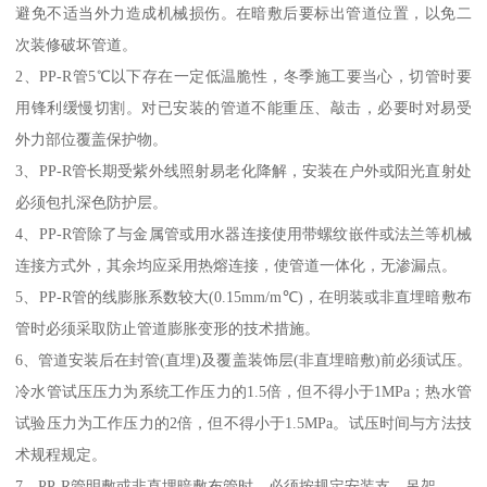
避免不适当外力造成机械损伤。在暗敷后要标出管道位置，以免二
次装修破坏管道。
2、PP-R管5℃以下存在一定低温脆性，冬季施工要当心，切管时要
用锋利缓慢切割。对已安装的管道不能重压、敲击，必要时对易受
外力部位覆盖保护物。
3、PP-R管长期受紫外线照射易老化降解，安装在户外或阳光直射处
必须包扎深色防护层。
4、PP-R管除了与金属管或用水器连接使用带螺纹嵌件或法兰等机械
连接方式外，其余均应采用热熔连接，使管道一体化，无渗漏点。
5、PP-R管的线膨胀系数较大(0.15mm/m℃)，在明装或非直埋暗敷布
管时必须采取防止管道膨胀变形的技术措施。
6、管道安装后在封管(直埋)及覆盖装饰层(非直埋暗敷)前必须试压。
冷水管试压压力为系统工作压力的1.5倍，但不得小于1MPa；热水管
试验压力为工作压力的2倍，但不得小于1.5MPa。试压时间与方法技
术规程规定。
7、PP-R管明敷或非直埋暗敷布管时，必须按规定安装支、吊架。