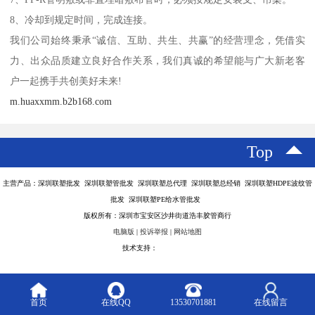
8、冷却到规定时间，完成连接。
我们公司始终秉承“诚信、互助、共生、共赢”的经营理念，凭借实
力、出众品质建立良好合作关系，我们真诚的希望能与广大新老客
户一起携手共创美好未来!
m.huaxxmm.b2b168.com
Top
主营产品：深圳联塑批发 深圳联塑管批发 深圳联塑总代理 深圳联塑总经销 深圳联塑HDPE波纹管
批发 深圳联塑PE给水管批发
版权所有：深圳市宝安区沙井街道浩丰胶管商行
电脑版
|
投诉举报
|
网站地图
技术支持：
八方资源网
首页
在线QQ
13530701881
在线留言