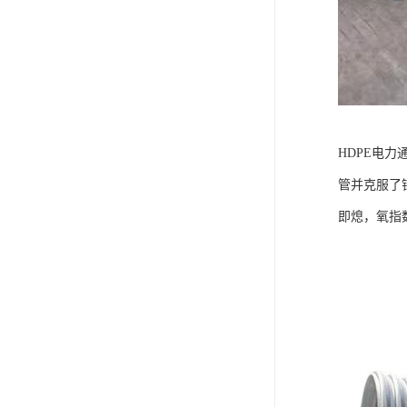
HDPE电
管并克服了
即熄，氧指数