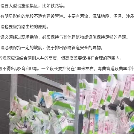
建设要大型设施聚集区，比如铁路等。
基有明显影响的地段不适宜建设管道。主要有河流、沉降地段、沼泽、沙
建设也要坚持路由短的原则。
建设必须经过现场勘验，必须保持与其他建筑物或设施保持足够的净距。
建设必须保持一定的坡度，便于排出影响管道安全的异物。
道的埋深应该结合两侧人井的高度，但高度差要保持在合理的范围内。
道段不得出现S弯和U弯。一个段长要控制在100米左右。弯曲管道段曲率半