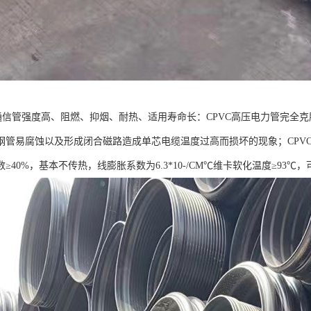
力通信管强度高、阻燃、抑烟、耐热、适用寿命长：CPVC高压电力管完全
钢管易腐蚀以及形成闭合磁路造成单芯电缆温度过高而损坏的现象；CPVC
≥40%，基本不传热，线膨胀系数为6.3*10-/CM℃维卡软化温度≥93℃