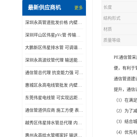
最新供应商机
长度
更多
结构形式
深圳永高管道批发价格 内壁光滑 抗震性能好
材质
深圳坪山区伟星pVc管 传输损耗小 频率稳定性好
质量等级
大鹏新区伟星排水管 可调谐性好 大功率 效率高
PE通信管
深圳永高波纹管代理 输送能力强 可以承受高温
便，有利于
通信管总代理 抗变能力强 可耐强震 扭曲
通信管道建
惠城区永高电线管批发 内壁光滑 抗震性能好
提升，通信
东莞伟星电线管 可实现远距离通信 频率稳定性好
（1）在满
通信管道供应商 施工方便 表面电阻系数大
（2）为了
（3）结合
越秀区伟星排水管总代理 内部表面光滑 大功率 效率高
（4）优先
惠州永高给水管哪家好 输送能力强 方便施工和运输