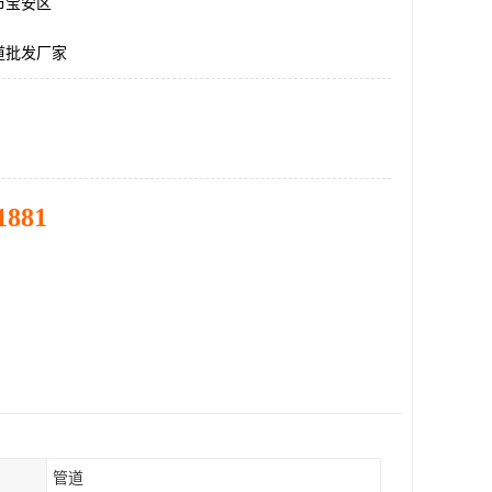
市宝安区
道批发厂家
1881
管道