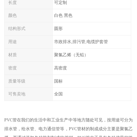
长度
可定制
颜色
白色 黑色
结构形式
圆形
用途
市政排水,排污管,电缆护套管
材质
聚氯乙烯（无铅）
密度
高密度
质量等级
国标
可售卖地
全国
PVC管在我们的生活中和工业生产中等地方随处可见，按用途可分为
排水管，给水管、电力通信管等，PVC管材的制成成分主要是聚氯乙