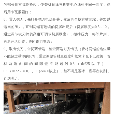
的部分用支撑物托起，使管材轴线与机架中心线处于同一高度，然
后用卡瓦紧固好；
8、置入铣刀，先打开铣刀电源开关，然后再合拢管材两端，并加以
适当的压力，直到两端有连续的切屑出现后（切屑厚度为0.5～10，
通过调节铣刀片的高度可调节切屑厚度），撤掉压力，略等片刻，
再退开活动架，关闭铣刀电源；
9、取出铣刀，合拢两管端，检查两端对齐情况（管材两端的错位量
不能超过壁厚的10%，通过调整管材直线度和松紧卡瓦予以改善；管
材两端面间的间隙也不能超过0.3（de225以下）、
0.5（de225~400）、1（de400以上），如不满足要求，应再次铣削，
直到满足。