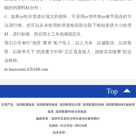
能好的塑料粘合剂；
4、如果pe给水管道出现大的损坏，可采用pe管件加pe修节组合的方
法进行救。也可以从未使用的管道相应部位取下相似形状大小的管
材，进行粘接，然后用土工布包缠固定住。
我们公司奉行“创意”秉承“客户至上，以人为本、以诚取信、以质取
胜、以新争天下”的质量方针和“正正直直做人，踏踏实实做事”的企
业精神。
m.huaxxmm.b2b168.com
Top
主营产品：深圳联塑批发 深圳联塑管批发 深圳联塑总代理 深圳联塑总经销 深圳联塑HDPE波纹管
批发 深圳联塑PE给水管批发
版权所有：深圳市宝安区沙井街道浩丰胶管商行
电脑版
|
投诉举报
|
网站地图
技术支持：
八方资源网