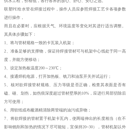
供水工程，价格低，各行各界的放心、舒心、安心之选。
联塑PE给水管在焊接过程中，操作人员应参照焊接工艺卡各项参数
进行操作，
而且在必要时，应根据天气、环境温度等变化对其进行适当调整。
其具体步骤如下：
1、将与管材规格一致的卡瓦装入机架；
2、准备足够的支撑物，保证待焊接管材可与机架中心线处于同一高
度，并能方便移动；
3、设定加热板温度200～230℃；
4、接通焊机电源，打开加热板、铣刀和油泵开关并试运行；
5、核对欲焊接管材规格、压力等级是否正确，检查其表面是否有
磕、碰、划伤，如伤痕深度超过管材壁厚的10%，应进行局部切除后
方可使用；
6、用软纸或布蘸酒精清除两管端的油污或异物；
7、将欲焊接的管材置于机架卡瓦内，使两端伸出的长度相当（在不
影响铣削和加热的情况下尽可能短，宜保持20~30），管材机架以外