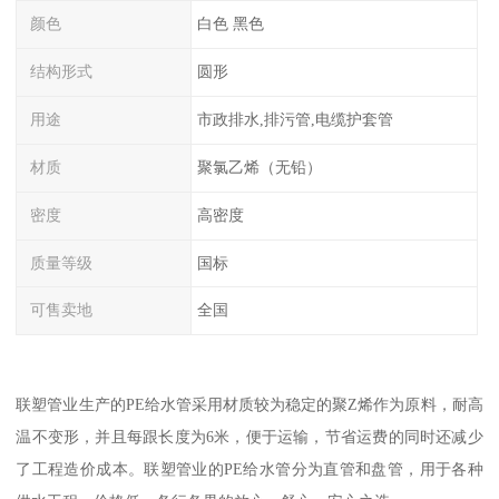
颜色
白色 黑色
结构形式
圆形
用途
市政排水,排污管,电缆护套管
材质
聚氯乙烯（无铅）
密度
高密度
质量等级
国标
可售卖地
全国
联塑管业生产的PE给水管采用材质较为稳定的聚Z烯作为原料，耐高
温不变形，并且每跟长度为6米，便于运输，节省运费的同时还减少
了工程造价成本。联塑管业的PE给水管分为直管和盘管，用于各种