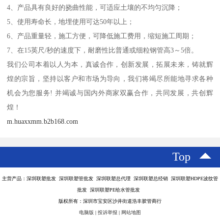
4、产品具有良好的挠曲性能，可适应土壤的不均匀沉降；
5、使用寿命长，地埋使用可达50年以上；
6、产品重量轻，施工方便，可降低施工费用，缩短施工周期；
7、在15英尺/秒的速度下，耐磨性比普通或细粒钢管高3～5倍。
我们公司本着以人为本，真诚合作，创新发展，拓展未来，铸就辉
煌的宗旨，坚持以客户和市场为导向，我们将竭尽所能地寻求各种
机会为您服务! 并竭诚与国内外商家双赢合作，共同发展，共创辉
煌！
m.huaxxmm.b2b168.com
Top
主营产品：深圳联塑批发 深圳联塑管批发 深圳联塑总代理 深圳联塑总经销 深圳联塑HDPE波纹管
批发 深圳联塑PE给水管批发
版权所有：深圳市宝安区沙井街道浩丰胶管商行
电脑版
|
投诉举报
|
网站地图