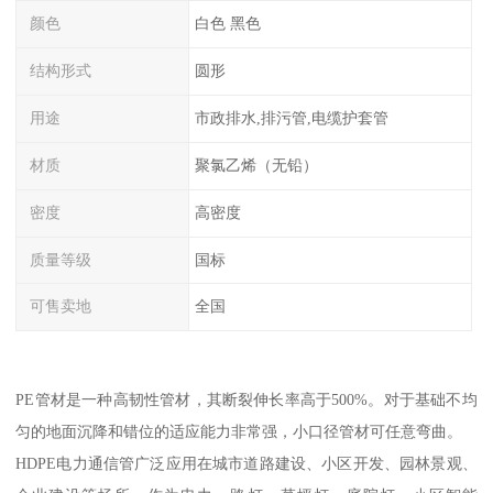
颜色
白色 黑色
结构形式
圆形
用途
市政排水,排污管,电缆护套管
材质
聚氯乙烯（无铅）
密度
高密度
质量等级
国标
可售卖地
全国
PE管材是一种高韧性管材，其断裂伸长率高于500%。对于基础不均
匀的地面沉降和错位的适应能力非常强，小口径管材可任意弯曲。
HDPE电力通信管广泛应用在城市道路建设、小区开发、园林景观、