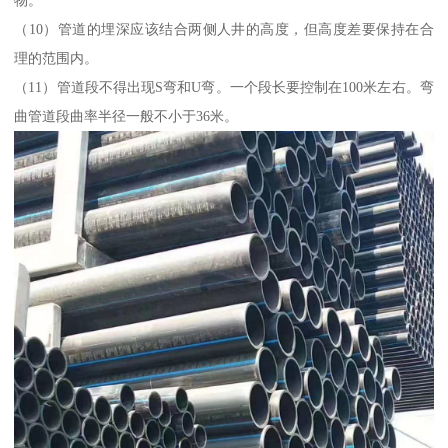
物。
（10）管道的埋深应该结合两侧人井的高度，但高度差要保持在合
理的范围内。
（11）管道段不得出现S弯和U弯。一个段长要控制在100米左右。弯
曲管道段曲率半径一般不小于36米。