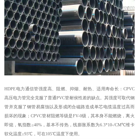
HDPE电力通信管强度高、阻燃、抑烟、耐热、适用寿命长：CPVC
高压电力管完全克服了普通PVC管耐侯性差的缺点。其强度可取代钢
管并克服了钢管易腐蚀以及形成闭合磁路造成单芯电缆温度过高而
损坏的现象；CPVC管材阻燃等级是FV-0级，其本身不能燃烧，离火
即熄，氧指数≥40%，基本不传热，线膨胀系数为6.3*10-/CM℃维卡
软化温度≥93℃，可在105℃温度下使用。