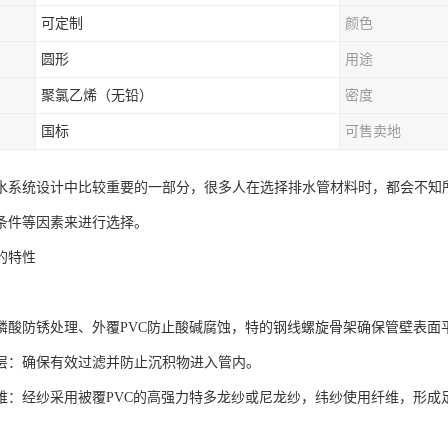
可定制
颜色
圆形
用途
聚氯乙烯（无铅）
密度
国标
可售卖地
水系统设计中比较重要的一部分，很多人在选择排水管材料时，都会不知
条件等因素来进行选择。
的特性
：
磷酸防锈处理、外覆PVC防止酸碱腐蚀，特的钢线螺旋骨架确保管壁表面
层：确保有效过滤并防止沉积物进入管内。
维：经纱采用被覆PVC的高强力特多龙纱或尼龙纱，纬纱使用纤维，形成