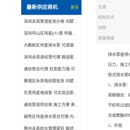
最新供应商机
长度
更多
结构形式
深圳永高管道批发价格 内壁光滑 抗震性能好
材质
深圳坪山区伟星pVc管 传输损耗小 频率稳定性好
质量等级
大鹏新区伟星排水管 可调谐性好 大功率 效率高
排水管是排
深圳永高波纹管代理 输送能力强 可以承受高温
压力、施工
通信管总代理 抗变能力强 可耐强震 扭曲
软式排水管
惠城区永高电线管批发 内壁光滑 抗震性能好
1、排水管
东莞伟星电线管 可实现远距离通信 频率稳定性好
高碳钢丝：
通信管道供应商 施工方便 表面电阻系数大
不织布过滤
合成聚酯纤
越秀区伟星排水管总代理 内部表面光滑 大功率 效率高
2、外观
惠州永高给水管哪家好 输送能力强 方便施工和运输