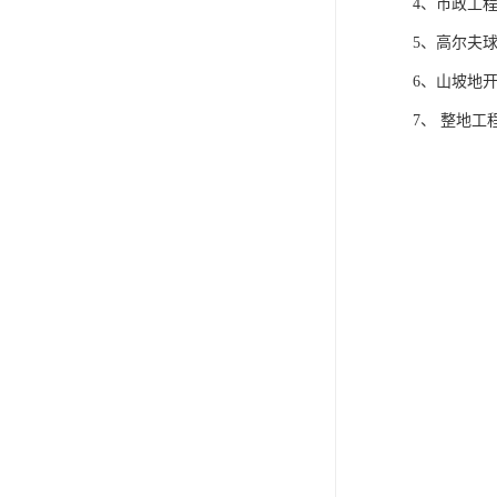
4、市政工
5、高尔夫
6、山坡地
7、 整地