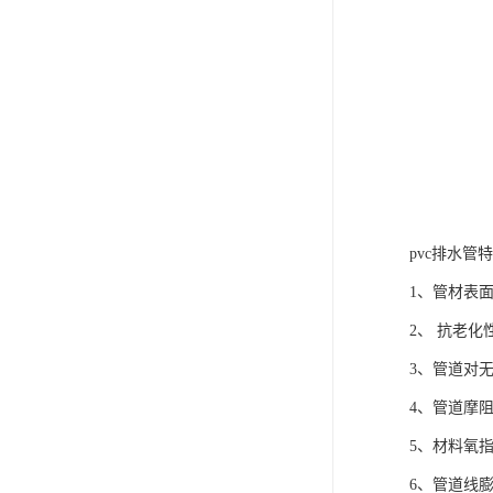
pvc排水管
1、管材表
2、 抗老化
3、管道对
4、管道摩
5、材料氧
6、管道线