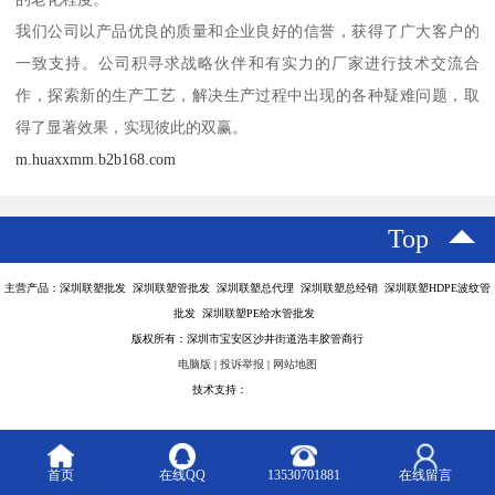
我们公司以产品优良的质量和企业良好的信誉，获得了广大客户的
一致支持。公司积寻求战略伙伴和有实力的厂家进行技术交流合
作，探索新的生产工艺，解决生产过程中出现的各种疑难问题，取
得了显著效果，实现彼此的双赢。
m.huaxxmm.b2b168.com
Top
主营产品：深圳联塑批发 深圳联塑管批发 深圳联塑总代理 深圳联塑总经销 深圳联塑HDPE波纹管
批发 深圳联塑PE给水管批发
版权所有：深圳市宝安区沙井街道浩丰胶管商行
电脑版
|
投诉举报
|
网站地图
技术支持：
八方资源网
首页
在线QQ
13530701881
在线留言