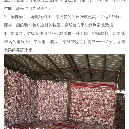
注意，在施工时电线所占空间不得超过管内空间的40%，剩下的60%
空间，就是供电线散热的。
2、抗机械性：与电线相比，穿线管的耐压强度更高，可达2.5Mpa。
面对一般的装饰装修建材的挤压，穿线管几乎能做到毫发无损。
3、防漏电：穿线管使用的PVC材质是一种阻燃、绝缘材料，即使线
管内的电线发生了漏电、着火，穿线管也可以提供一重保护，减缓
危险的蔓延速度。