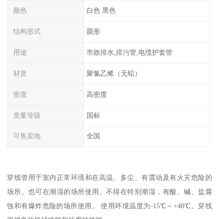
颜色
白色 黑色
结构形式
圆形
用途
市政排水,排污管,电缆护套管
材质
聚氯乙烯（无铅）
密度
高密度
质量等级
国标
可售卖地
全国
穿线管用于室内正常环境和在高温、多尘、有震动及有火灾危险的
场所。也可在潮湿的场所使用。不得在特别潮湿，有酸、碱、盐腐
蚀和有爆炸危险的场所使用。 使用环境温度为-15℃～+40℃。穿线