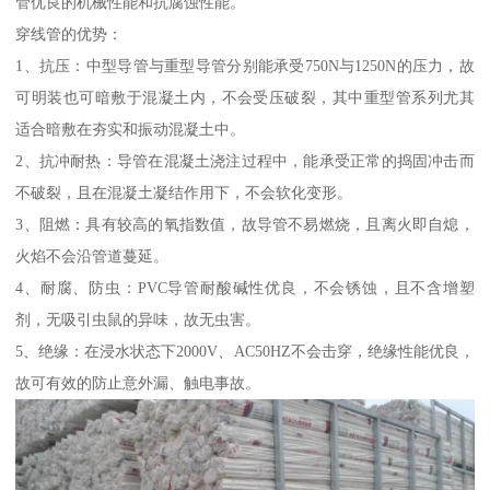
管优良的机械性能和抗腐蚀性能。
穿线管的优势：
1、抗压：中型导管与重型导管分别能承受750N与1250N的压力，故
可明装也可暗敷于混凝土内，不会受压破裂，其中重型管系列尤其
适合暗敷在夯实和振动混凝土中。
2、抗冲耐热：导管在混凝土浇注过程中，能承受正常的捣固冲击而
不破裂，且在混凝土凝结作用下，不会软化变形。
3、阻燃：具有较高的氧指数值，故导管不易燃烧，且离火即自熄，
火焰不会沿管道蔓延。
4、耐腐、防虫：PVC导管耐酸碱性优良，不会锈蚀，且不含增塑
剂，无吸引虫鼠的异味，故无虫害。
5、绝缘：在浸水状态下2000V、AC50HZ不会击穿，绝缘性能优良，
故可有效的防止意外漏、触电事故。