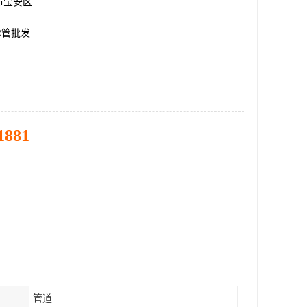
市宝安区
R管批发
1881
管道