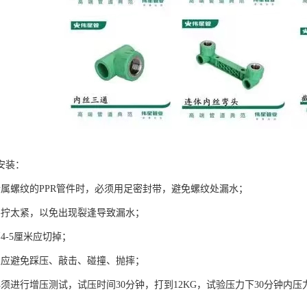
安装：
金属螺纹的PPR管件时，必须用足密封带，避免螺纹处漏水；
要拧太紧，以免出现裂逢导致漏水；
4-5厘米应切掉；
工应避免踩压、敲击、碰撞、抛摔；
须进行增压测试，试压时间30分钟，打到12KG，试验压力下30分钟内压力