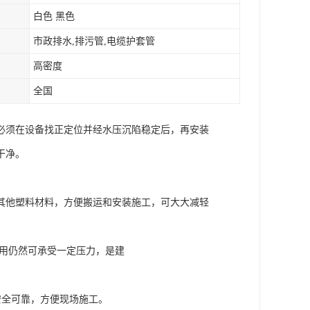
白色 黑色
市政排水,排污管,电缆护套管
高密度
全国
必须在设备找正定位并经水压沉陷稳定后，再安装
干净。
于PE等其他塑料材料，方便搬运和安装施工，可大大减轻
期使用仍然可承受一定压力，是建
安全可靠，方便现场施工。