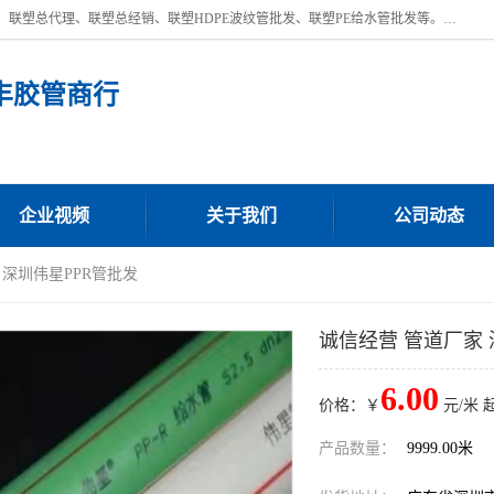
深圳市宝安区沙井街道浩丰胶管商行主营产品：联塑批发、联塑管批发、联塑总代理、联塑总经销、联塑HDPE波纹管批发、联塑PE给水管批发等。凭借服务以及多年的勤奋拼搏，发展成为一家销售各种管材管件，绝缘电工套管及配件等系列产品的贸易公司。公司秉承“顾客至上，锐意进取”的经营理念，坚持“客户至上”原则为广大客户提供的服务。欢迎惠顾！
丰胶管商行
企业视频
关于我们
公司动态
 深圳伟星PPR管批发
诚信经营 管道厂家 
6.00
价格：￥
元/米 
产品数量：
9999.00米