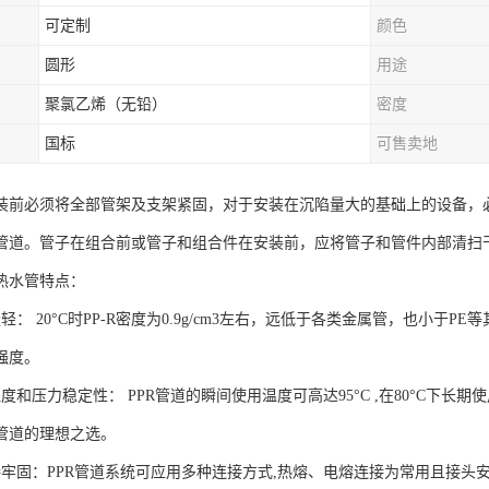
可定制
颜色
圆形
用途
聚氯乙烯（无铅）
密度
国标
可售卖地
装前必须将全部管架及支架紧固，对于安装在沉陷量大的基础上的设备，
管道。管子在组合前或管子和组合件在安装前，应将管子和管件内部清扫
热水管特点：
轻： 20°C时PP-R密度为0.9g/cm3左右，远低于各类金属管，也小
强度。
度和压力稳定性： PPR管道的瞬间使用温度可高达95°C ,在80°C下长
管道的理想之选。
接牢固：PPR管道系统可应用多种连接方式,热熔、电熔连接为常用且接头