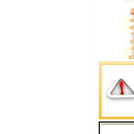
如何分辨伟
1、绿色建
2、牢固的