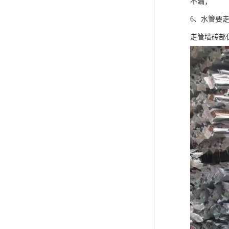
不漏；
6、水管要
走管墙砖部