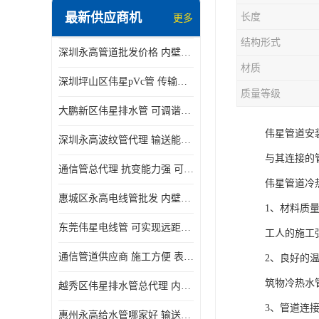
最新供应商机
长度
更多
结构形式
深圳永高管道批发价格 内壁光滑 抗震性能好
材质
深圳坪山区伟星pVc管 传输损耗小 频率稳定性好
质量等级
大鹏新区伟星排水管 可调谐性好 大功率 效率高
伟星管道安
深圳永高波纹管代理 输送能力强 可以承受高温
与其连接的
通信管总代理 抗变能力强 可耐强震 扭曲
伟星管道冷
惠城区永高电线管批发 内壁光滑 抗震性能好
1、材料质量
东莞伟星电线管 可实现远距离通信 频率稳定性好
工人的施工
通信管道供应商 施工方便 表面电阻系数大
2、良好的温
筑物冷热水
越秀区伟星排水管总代理 内部表面光滑 大功率 效率高
3、管道连
惠州永高给水管哪家好 输送能力强 方便施工和运输