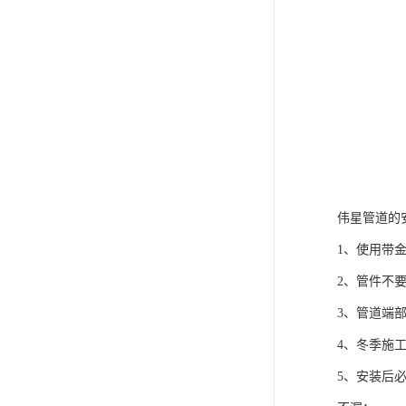
伟星管道的
1、使用带
2、管件不
3、管道端部
4、冬季施
5、安装后必