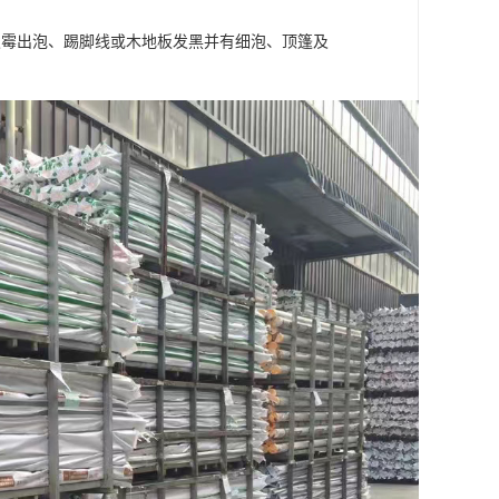
发霉出泡、踢脚线或木地板发黑并有细泡、顶篷及