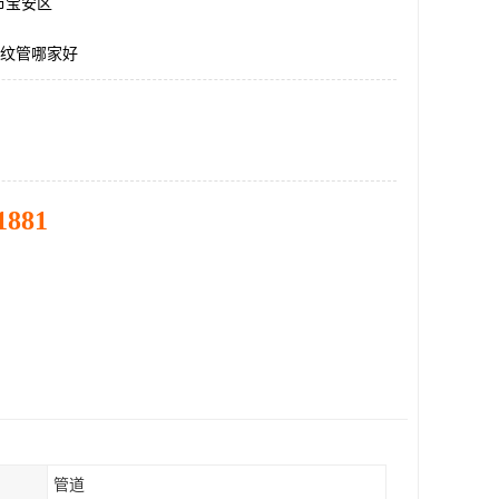
市宝安区
波纹管哪家好
1881
管道