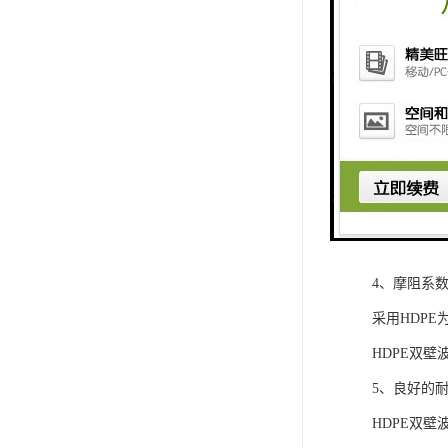
外壁呈环形
管材相比较
2、工程造
在等负荷的
料，所以H
3、施工方
由于HDP
明显。
4、摩阻系
采用HDP
HDPE双壁
5、良好的
HDPE双壁