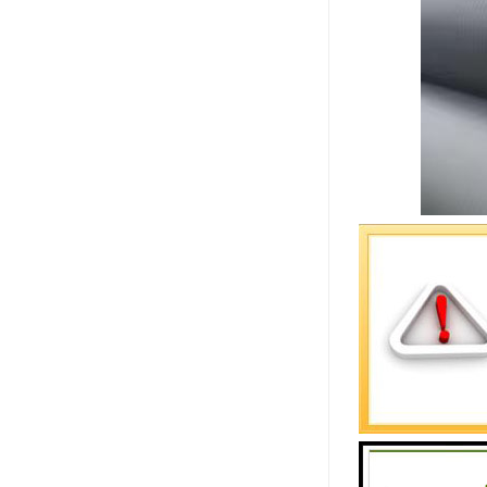
HDPE波纹
1、抗外压