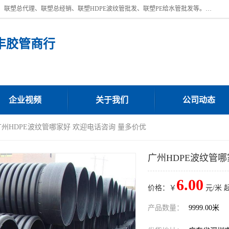
深圳市宝安区沙井街道浩丰胶管商行主营产品：联塑批发、联塑管批发、联塑总代理、联塑总经销、联塑HDPE波纹管批发、联塑PE给水管批发等。凭借服务以及多年的勤奋拼搏，发展成为一家销售各种管材管件，绝缘电工套管及配件等系列产品的贸易公司。公司秉承“顾客至上，锐意进取”的经营理念，坚持“客户至上”原则为广大客户提供的服务。欢迎惠顾！
丰胶管商行
企业视频
关于我们
公司动态
广州HDPE波纹管哪家好 欢迎电话咨询 量多价优
广州HDPE波纹管哪
6.00
价格：￥
元/米 
产品数量：
9999.00米