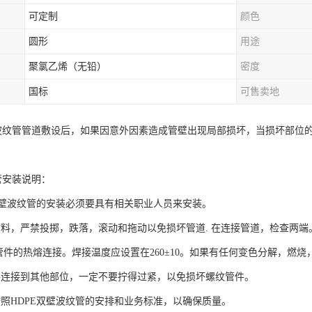
可定制
颜色
圆形
用途
聚氯乙烯（无铅）
密度
国标
可售卖地
壁波纹管管道敷设后，如果因意外因素造成管壁出现局部损坏，当损坏部位
。
管安装说明：
E双壁波纹管的安装必须要具有相关职业人员来安装。
材料，严禁投掷，跌落，滚动和拖动以免损坏管道. 在连接管道，检查两
及管件的热熔连接。焊接温度应设置在260±10。如果有任何变色分解，燃
件连接到其他部位，一定不要拧得过紧，以免损坏螺纹管件。
按照HDPE双壁波纹管的安排和业务标准，以确保质量。