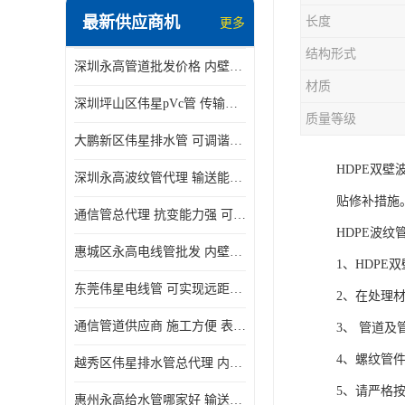
最新供应商机
长度
更多
结构形式
深圳永高管道批发价格 内壁光滑 抗震性能好
材质
深圳坪山区伟星pVc管 传输损耗小 频率稳定性好
质量等级
大鹏新区伟星排水管 可调谐性好 大功率 效率高
HDPE双
深圳永高波纹管代理 输送能力强 可以承受高温
贴修补措施
通信管总代理 抗变能力强 可耐强震 扭曲
HDPE波纹
惠城区永高电线管批发 内壁光滑 抗震性能好
1、HDP
东莞伟星电线管 可实现远距离通信 频率稳定性好
2、在处理
通信管道供应商 施工方便 表面电阻系数大
3、 管道
4、螺纹管
越秀区伟星排水管总代理 内部表面光滑 大功率 效率高
5、请严格
惠州永高给水管哪家好 输送能力强 方便施工和运输