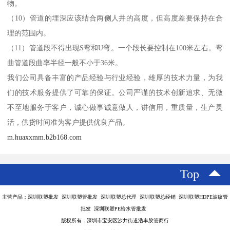
物。
（10）管道的埋深应该结合两侧人井的高度，但高度差要保持在合
理的范围内。
（11）管道段不得出现S弯和U弯。一个段长要控制在100米左右。弯
曲管道段曲率半径一般不小于36米。
我们公司具备丰富的产品经验与行业经验，雄厚的技术力量，为我
们的技术服务提供了可靠的保证。公司严谨的技术创新追求、无微
不至地服务于客户，诚心做事诚意做人，讲信用，重质量，生产灵
活，供货时间准为客户提供优良产品。
m.huaxxmm.b2b168.com
Top
主营产品：深圳联塑批发 深圳联塑管批发 深圳联塑总代理 深圳联塑总经销 深圳联塑HDPE波纹管
批发 深圳联塑PE给水管批发
版权所有：深圳市宝安区沙井街道浩丰胶管商行