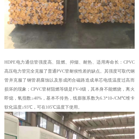
HDPE电力通信管强度高、阻燃、抑烟、耐热、适用寿命长：CPVC
高压电力管完全克服了普通PVC管耐侯性差的缺点。其强度可取代钢
管并克服了钢管易腐蚀以及形成闭合磁路造成单芯电缆温度过高而
损坏的现象；CPVC管材阻燃等级是FV-0级，其本身不能燃烧，离火
即熄，氧指数≥40%，基本不传热，线膨胀系数为6.3*10-/CM℃维卡
软化温度≥93℃，可在105℃温度下使用。