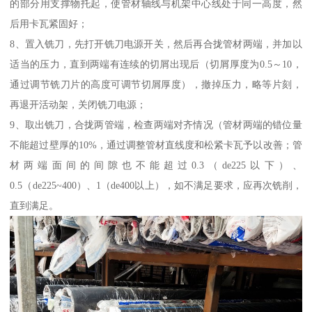
的部分用支撑物托起，使管材轴线与机架中心线处于同一高度，然
后用卡瓦紧固好；
8、置入铣刀，先打开铣刀电源开关，然后再合拢管材两端，并加以
适当的压力，直到两端有连续的切屑出现后（切屑厚度为0.5～10，
通过调节铣刀片的高度可调节切屑厚度），撤掉压力，略等片刻，
再退开活动架，关闭铣刀电源；
9、取出铣刀，合拢两管端，检查两端对齐情况（管材两端的错位量
不能超过壁厚的10%，通过调整管材直线度和松紧卡瓦予以改善；管
材两端面间的间隙也不能超过0.3（de225以下）、
0.5（de225~400）、1（de400以上），如不满足要求，应再次铣削，
直到满足。