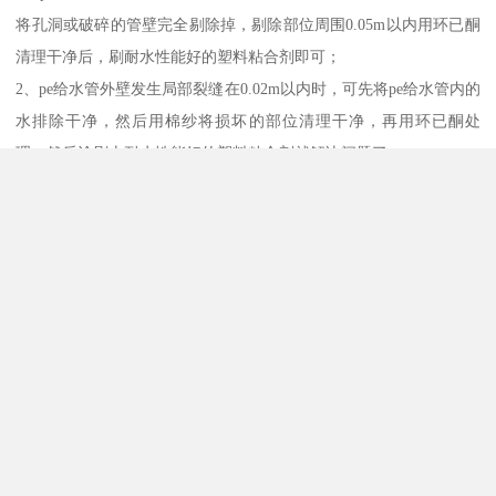
将孔洞或破碎的管壁完全剔除掉，剔除部位周围0.05m以内用环已酮
清理干净后，刷耐水性能好的塑料粘合剂即可；
2、pe给水管外壁发生局部裂缝在0.02m以内时，可先将pe给水管内的
水排除干净，然后用棉纱将损坏的部位清理干净，再用环已酮处
理，然后涂刷上耐水性能好的塑料粘合剂就解决问题了；
3、如果pe给水管的管外壁有肋，可以将损坏部位周围0.05m以内的
肋去除，刮平至管壁不带肋迹，再用环已酮清理干净，刷上耐水性
能好的塑料粘合剂；
4、如果pe给水管道出现大的损坏，可采用pe管件加pe修节组合的方
法进行救。也可以从未使用的管道相应部位取下相似形状大小的管
材，进行粘接，然后用土工布包缠固定住。