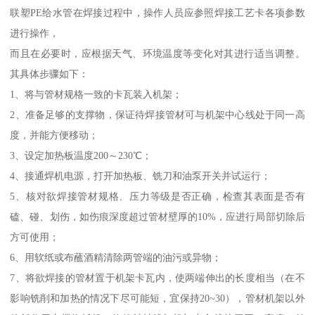
联塑PE给水管在焊接过程中，操作人员应参照焊接工艺卡各项参数
进行操作，
而且在必要时，应根据天气、环境温度等变化对其进行适当调整。
其具体步骤如下：
1、将与管材规格一致的卡瓦装入机架；
2、准备足够的支撑物，保证待焊接管材可与机架中心线处于同一高
度，并能方便移动；
3、设定加热板温度200～230℃；
4、接通焊机电源，打开加热板、铣刀和油泵开关并试运行；
5、核对欲焊接管材规格、压力等级是否正确，检查其表面是否有
磕、碰、划伤，如伤痕深度超过管材壁厚的10%，应进行局部切除后
方可使用；
6、用软纸或布蘸酒精清除两管端的油污或异物；
7、将欲焊接的管材置于机架卡瓦内，使两端伸出的长度相当（在不
影响铣削和加热的情况下尽可能短，宜保持20~30），管材机架以外