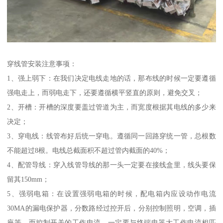
穿线管安装注意事项：
1、强上弱下：在我们决定电线走地的话，那布线的时候一定要遵循
强电走上，而弱电走下，还要遵循横平竖直的原则，避免交叉；
2、开槽：开槽的深度要盖过管道为主，而宽度根据其电线的多少来
决定；
3、穿电线：线管布好后统一穿电。遵循同一回路穿统一管，总根数
不能超过8根。电线总截面积不超过管内截面的40%；
4、配管导线：穿入线管导线的那一头一定要在接线盒里，线头要保
留其150mm；
5、强弱电箱：在设置强弱电箱的时候，配电箱内应设动作电流
30MA的漏电保护器，分数路经过控开后，分别控制照明，空调，插
座等。而控制开关的工作电流，一定要与终端电器大工作电流相匹