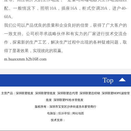
配。一般情况下，照明10A，插座16A，柜式空调20A，进户40-
60A。
我们公司以产品优良的质量和企业良好的信誉，获得了广大客户的
一致支持。公司积寻求战略伙伴和有实力的厂家进行技术交流合
作，探索新的生产工艺，解决生产过程中出现的各种疑难问题，取
得了显著效果，实现彼此的双赢。
m.huaxxmm.b2b168.com
Top
主营产品：深圳联塑批发 深圳联塑管批发 深圳联塑总代理 深圳联塑总经销 深圳联塑HDPE波纹管
批发 深圳联塑PE给水管批发
版权所有：深圳市宝安区沙井街道浩丰胶管商行
电脑版
|
投诉举报
|
网站地图
技术支持：
八方资源网