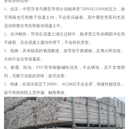
穿线管的优势：
1、抗压：中型导管与重型导管分别能承受750N与1250N的压力，故
可明装也可暗敷于混凝土内，不会受压破裂，其中重型管系列尤其
适合暗敷在夯实和振动混凝土中。
2、抗冲耐热：导管在混凝土浇注过程中，能承受正常的捣固冲击而
不破裂，且在混凝土凝结作用下，不会软化变形。
3、阻燃：具有较高的氧指数值，故导管不易燃烧，且离火即自熄，
火焰不会沿管道蔓延。
4、耐腐、防虫：PVC导管耐酸碱性优良，不会锈蚀，且不含增塑
剂，无吸引虫鼠的异味，故无虫害。
5、绝缘：在浸水状态下2000V、AC50HZ不会击穿，绝缘性能优良，
故可有效的防止意外漏、触电事故。