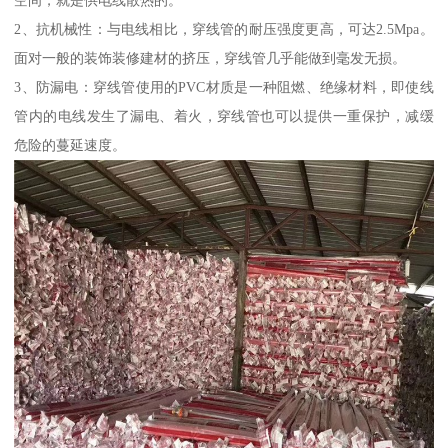
空间，就是供电线散热的。
2、抗机械性：与电线相比，穿线管的耐压强度更高，可达2.5Mpa。
面对一般的装饰装修建材的挤压，穿线管几乎能做到毫发无损。
3、防漏电：穿线管使用的PVC材质是一种阻燃、绝缘材料，即使线
管内的电线发生了漏电、着火，穿线管也可以提供一重保护，减缓
危险的蔓延速度。