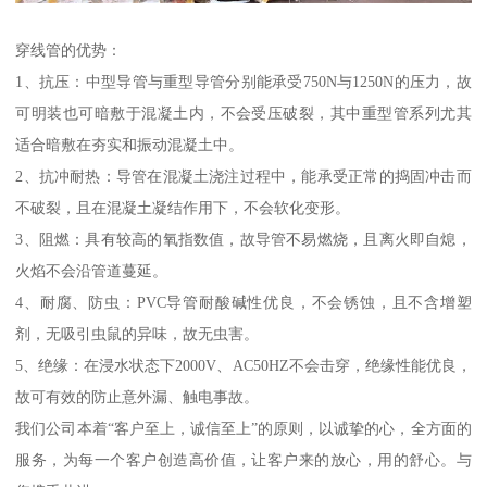
穿线管的优势：
1、抗压：中型导管与重型导管分别能承受750N与1250N的压力，故
可明装也可暗敷于混凝土内，不会受压破裂，其中重型管系列尤其
适合暗敷在夯实和振动混凝土中。
2、抗冲耐热：导管在混凝土浇注过程中，能承受正常的捣固冲击而
不破裂，且在混凝土凝结作用下，不会软化变形。
3、阻燃：具有较高的氧指数值，故导管不易燃烧，且离火即自熄，
火焰不会沿管道蔓延。
4、耐腐、防虫：PVC导管耐酸碱性优良，不会锈蚀，且不含增塑
剂，无吸引虫鼠的异味，故无虫害。
5、绝缘：在浸水状态下2000V、AC50HZ不会击穿，绝缘性能优良，
故可有效的防止意外漏、触电事故。
我们公司本着“客户至上，诚信至上”的原则，以诚挚的心，全方面的
服务，为每一个客户创造高价值，让客户来的放心，用的舒心。与