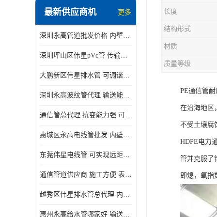
最新供应商机
长度
更多
结构形式
深圳永高管道批发价格 内壁光滑 抗震性能好
材质
深圳坪山区伟星pVc管 传输损耗小 频率稳定性好
质量等级
大鹏新区伟星排水管 可调谐性好 大功率 效率高
PE通信管
深圳永高波纹管代理 输送能力强 可以承受高温
在沿海地区
通信管总代理 抗变能力强 可耐强震 扭曲
不受土壤腐
惠城区永高电线管批发 内壁光滑 抗震性能好
HDPE电
东莞伟星电线管 可实现远距离通信 频率稳定性好
管并克服了
通信管道供应商 施工方便 表面电阻系数大
即熄，氧指数
越秀区伟星排水管总代理 内部表面光滑 大功率 效率高
惠州永高给水管哪家好 输送能力强 方便施工和运输