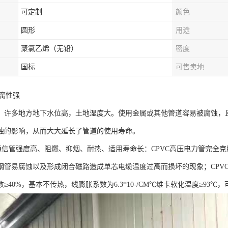
可定制
颜色
圆形
用途
聚氯乙烯（无铅）
密度
国标
可售卖地
耐腐性强
，许多地方地下水位高，土地湿度大。使用金属或其他管道容易被腐蚀，且
蚀的影响，从而大大延长了管道的使用寿命。
力通信管强度高、阻燃、抑烟、耐热、适用寿命长：CPVC高压电力管完全
钢管易腐蚀以及形成闭合磁路造成单芯电缆温度过高而损坏的现象；CPVC
≥40%，基本不传热，线膨胀系数为6.3*10-/CM℃维卡软化温度≥93℃