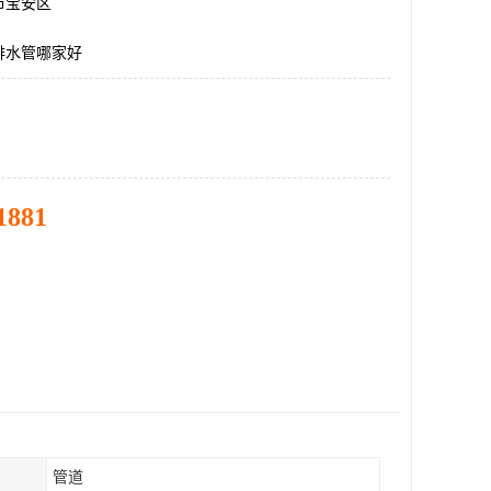
市宝安区
排水管哪家好
1881
管道