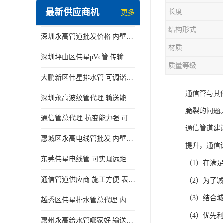
最新供应商机
长度
更多
结构形式
深圳永高管道批发价格 内壁光滑 抗震性能好
材质
深圳坪山区伟星pVc管 传输损耗小 频率稳定性好
质量等级
大鹏新区伟星排水管 可调谐性好 大功率 效率高
通信管与其
深圳永高波纹管代理 输送能力强 可以承受高温
脆裂的问题
通信管总代理 抗变能力强 可耐强震 扭曲
通信管道建
惠城区永高电线管批发 内壁光滑 抗震性能好
提升，通信
东莞伟星电线管 可实现远距离通信 频率稳定性好
（1）在满
通信管道供应商 施工方便 表面电阻系数大
（2）为了
（3）结合
越秀区伟星排水管总代理 内部表面光滑 大功率 效率高
（4）优先
惠州永高给水管哪家好 输送能力强 方便施工和运输