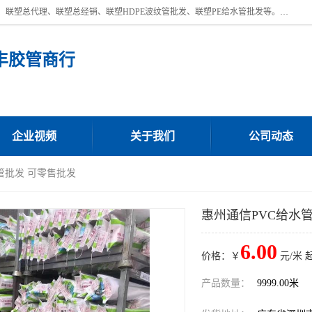
深圳市宝安区沙井街道浩丰胶管商行主营产品：联塑批发、联塑管批发、联塑总代理、联塑总经销、联塑HDPE波纹管批发、联塑PE给水管批发等。凭借服务以及多年的勤奋拼搏，发展成为一家销售各种管材管件，绝缘电工套管及配件等系列产品的贸易公司。公司秉承“顾客至上，锐意进取”的经营理念，坚持“客户至上”原则为广大客户提供的服务。欢迎惠顾！
丰胶管商行
企业视频
关于我们
公司动态
管批发 可零售批发
惠州通信PVC给水
6.00
价格：￥
元/米 
产品数量：
9999.00米