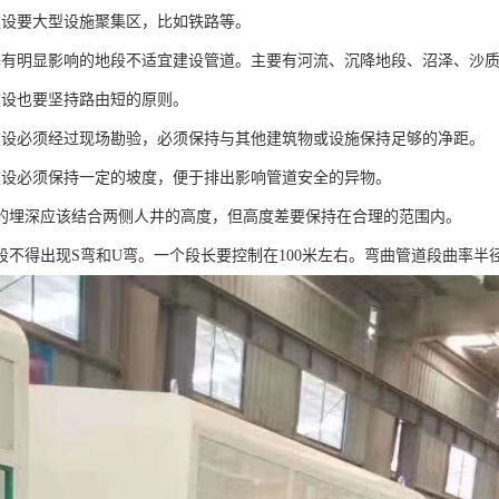
建设要大型设施聚集区，比如铁路等。
基有明显影响的地段不适宜建设管道。主要有河流、沉降地段、沼泽、沙
建设也要坚持路由短的原则。
建设必须经过现场勘验，必须保持与其他建筑物或设施保持足够的净距。
建设必须保持一定的坡度，便于排出影响管道安全的异物。
道的埋深应该结合两侧人井的高度，但高度差要保持在合理的范围内。
道段不得出现S弯和U弯。一个段长要控制在100米左右。弯曲管道段曲率半