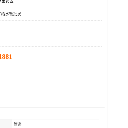
市宝安区
C给水管批发
1881
管道