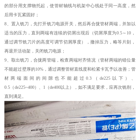
的部分用支撑物托起，使管材轴线与机架中心线处于同一高度，然
后用卡瓦紧固好；
8、置入铣刀，先打开铣刀电源开关，然后再合拢管材两端，并加以
适当的压力，直到两端有连续的切屑出现后（切屑厚度为0.5～10，
通过调节铣刀片的高度可调节切屑厚度），撤掉压力，略等片刻，
再退开活动架，关闭铣刀电源；
9、取出铣刀，合拢两管端，检查两端对齐情况（管材两端的错位量
不能超过壁厚的10%，通过调整管材直线度和松紧卡瓦予以改善；管
材两端面间的间隙也不能超过0.3（de225以下）、
0.5（de225~400）、1（de400以上），如不满足要求，应再次铣削，
直到满足。