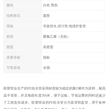
颜色
白色 黑色
结构形式
圆形
用途
市政排水,排污管,电缆护套管
材质
聚氯乙烯（无铅）
密度
高密度
质量等级
国标
可售卖地
全国
联塑管业生产的PE给水管采用材质较为稳定的聚Z烯作为原料，耐高
温不变形，并且每跟长度为6米，便于运输，节省运费的同时还减少
了工程造价成本。联塑管业的PE给水管分为直管和盘管，用于各种