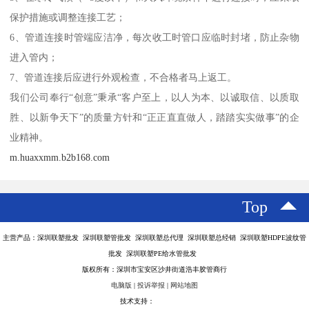
保护措施或调整连接工艺；
6、管道连接时管端应洁净，每次收工时管口应临时封堵，防止杂物
进入管内；
7、管道连接后应进行外观检查，不合格者马上返工。
我们公司奉行“创意”秉承“客户至上，以人为本、以诚取信、以质取
胜、以新争天下”的质量方针和“正正直直做人，踏踏实实做事”的企
业精神。
m.huaxxmm.b2b168.com
Top
主营产品：深圳联塑批发 深圳联塑管批发 深圳联塑总代理 深圳联塑总经销 深圳联塑HDPE波纹管
批发 深圳联塑PE给水管批发
版权所有：深圳市宝安区沙井街道浩丰胶管商行
电脑版
|
投诉举报
|
网站地图
技术支持：
八方资源网