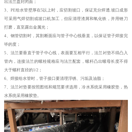
出法兰盘封闭面；
3、PE给水管壁厚在5以上时，应切割坡口，保证充分焊透.坡口成形
可采用气焊切割或坡口机加工，但应清理渣屑和氧化铁，并用锉刀
打磨，直至露出金属光；
4、钢管切割时，其割断面应与管子中心线垂直，以保证管子焊接完
毕的度；
5、法兰要垂直于管子中心线，表面要互相平行，法兰衬垫不得凸入
管内，连接法兰的螺栓规格应与法兰配套，螺杆凸出螺母长度不得
大于螺杆直径的1/2；
6、焊接给水管时，管子接口要清理浮锈、污垢及油脂；
7、法兰衬垫要按照图纸和规范要求选用，冷水系统采用橡胶垫，热
水系统采用橡胶垫。