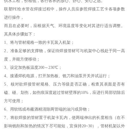
供水工程，价格低，各行各界的放心、舒心、安心之选。
联塑PE给水管在焊接过程中，操作人员应参照焊接工艺卡各项参数
进行操作，
而且在必要时，应根据天气、环境温度等变化对其进行适当调整。
其具体步骤如下：
1、将与管材规格一致的卡瓦装入机架；
2、准备足够的支撑物，保证待焊接管材可与机架中心线处于同一高
度，并能方便移动；
3、设定加热板温度200～230℃；
4、接通焊机电源，打开加热板、铣刀和油泵开关并试运行；
5、核对欲焊接管材规格、压力等级是否正确，检查其表面是否有
磕、碰、划伤，如伤痕深度超过管材壁厚的10%，应进行局部切除后
方可使用；
6、用软纸或布蘸酒精清除两管端的油污或异物；
7、将欲焊接的管材置于机架卡瓦内，使两端伸出的长度相当（在不
影响铣削和加热的情况下尽可能短，宜保持20~30），管材机架以外