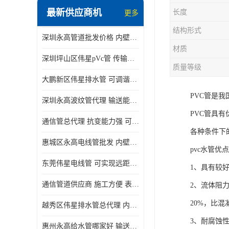
最新供应商机
长度
更多
结构形式
深圳永高管道批发价格 内壁光滑 抗震性能好
材质
深圳坪山区伟星pVc管 传输损耗小 频率稳定性好
质量等级
大鹏新区伟星排水管 可调谐性好 大功率 效率高
PVC管是
深圳永高波纹管代理 输送能力强 可以承受高温
PVC管具
通信管总代理 抗变能力强 可耐强震 扭曲
各种条件下
惠城区永高电线管批发 内壁光滑 抗震性能好
pvc水管优点
东莞伟星电线管 可实现远距离通信 频率稳定性好
1、具有较
通信管道供应商 施工方便 表面电阻系数大
2、流体阻
20%，比混
越秀区伟星排水管总代理 内部表面光滑 大功率 效率高
3、耐腐蚀
惠州永高给水管哪家好 输送能力强 方便施工和运输