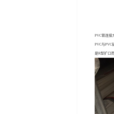
PVC管连接
PVC与P
是R型扩口