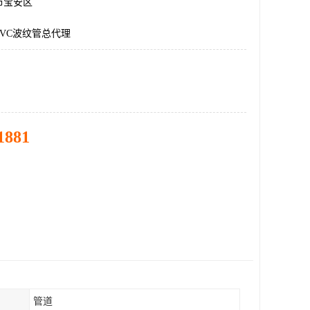
市宝安区
VC波纹管总代理
1881
管道