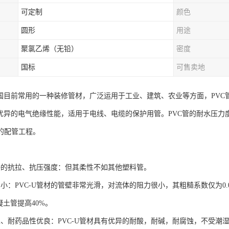
可定制
颜色
圆形
用途
聚氯乙烯（无铅）
密度
国标
可售卖地
我国目前常用的一种装修管材，广泛运用于工业、建筑、农业等方面，PV
有优异的电气绝缘性能，适用于电线、电缆的保护用管。PVC管的耐水压
的配管工程。
好的抗拉、抗压强度：但其柔性不如其他塑料管。
力小：PVC-U管材的管壁非常光滑，对流体的阻力很小，其粗糙系数仅为0
凝土管提高40%。
性、耐药品性优良：PVC-U管材具有优异的耐酸，耐碱，耐腐蚀，不受潮