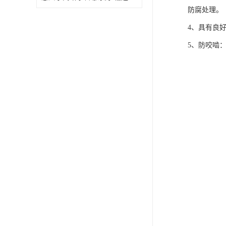
防腐处理。
4、具有良
5、防咬啮