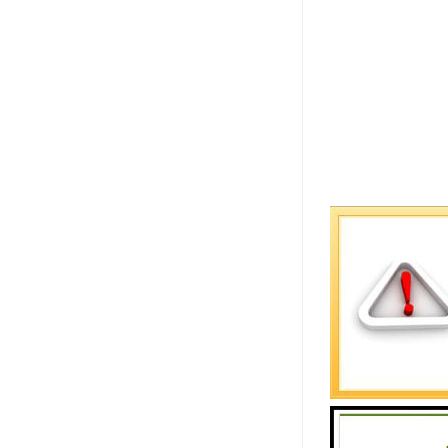
PVC管材特
1、质轻，
2、流体阻
3、耐腐蚀
4、机械强
5、施工简
6、不影响