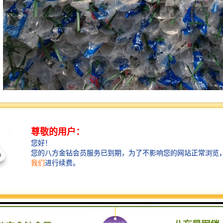
点：
搬运装卸便利：密度较小，搬运、装卸、施工方便；
力小：管材内壁光滑，其粗糙系数仅为0.009，流体阻力小，有效地改善
性优良：具有优异的耐酸、耐碱、耐腐蚀性，对于化学工业之用途甚为适
度大：管材具有良好的耐压性能，抗冲击性能和抗拉伸强度性能；
易：管道连接施工迅速容易，施工工程费低廉；
水质：由溶解试验证实不影响水质，适宜大面积推广应用；