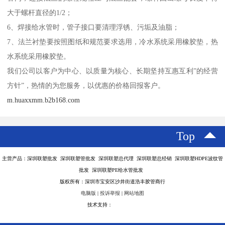
大于螺杆直径的1/2；
6、焊接给水管时，管子接口要清理浮锈、污垢及油脂；
7、法兰衬垫要按照图纸和规范要求选用，冷水系统采用橡胶垫，热
水系统采用橡胶垫。
我们公司以客户为中心、以质量为核心、长期坚持互惠互利”的经营
方针”，热情的为您服务，以优惠的价格回报客户。
m.huaxxmm.b2b168.com
Top
主营产品：深圳联塑批发 深圳联塑管批发 深圳联塑总代理 深圳联塑总经销 深圳联塑HDPE波纹管
批发 深圳联塑PE给水管批发
版权所有：深圳市宝安区沙井街道浩丰胶管商行
电脑版
|
投诉举报
|
网站地图
技术支持：
八方资源网