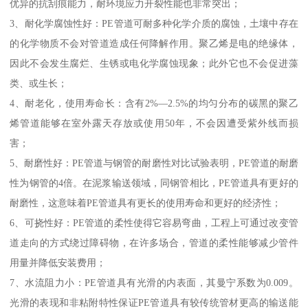
优异的抗刮痕能力，耐环境应力开裂性能也非常突出；
3、耐化学腐蚀性好：PE管道可耐多种化学介质的腐蚀，土壤中存在
的化学物质不会对管道造成任何降解作用。聚乙烯是电的绝缘体，
因此不会发生腐烂、生锈或电化学腐蚀现象；此外它也不会促进藻
类、或生长；
4、耐老化，使用寿命长：含有2%—2.5%的均匀分布的碳黑的聚乙
烯管道能够在室外露天存放或使用50年，不会因遭受紫外线而损
害；
5、耐磨性好：PE管道与钢管的耐磨性对比试验表明，PE管道的耐磨
性为钢管的4倍。在泥浆输送领域，同钢管相比，PE管道具有更好的
耐磨性，这意味着PE管道具有更长的使用寿命和更好的经济性；
6、可挠性好：PE管道的柔性使得它容易弯曲，工程上可通过改变管
道走向的方式绕过障碍物，在许多场合，管道的柔性能够减少管件
用量并降低安装费用；
7、水流阻力小：PE管道具有光滑的内表面，其曼宁系数为0.009。
光滑的表现和非粘附特性保证PE管道具有较传统管材更高的输送能