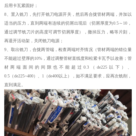
后用卡瓦紧固好；
8、置入铣刀，先打开铣刀电源开关，然后再合拢管材两端，并加以
适当的压力，直到两端有连续的切屑出现后（切屑厚度为0.5～10，
通过调节铣刀片的高度可调节切屑厚度），撤掉压力，略等片刻，
再退开活动架，关闭铣刀电源；
9、取出铣刀，合拢两管端，检查两端对齐情况（管材两端的错位量
不能超过壁厚的10%，通过调整管材直线度和松紧卡瓦予以改善；管
材两端面间的间隙也不能超过0.3（de225以下）、
0.5（de225~400）、1（de400以上），如不满足要求，应再次铣削，
直到满足。