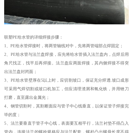
联塑PE给水管的详细焊接步骤：
1、PE给水管焊接时，将两管轴线对中，先将两管端部点焊固定；
2、PE给水管与法兰盘焊接，应先将给水管插入法兰盘内，点焊后用
角尺找正，找平后再焊接。法兰盘应两面焊接，其内侧焊接不得突
出法兰盘封闭面；
3、PE给水管壁厚在5以上时，应切割坡口，保证充分焊透.坡口成形
可采用气焊切割或坡口机加工，但应清理渣屑和氧化铁，并用锉刀
打磨，直至露出金属光；
4、钢管切割时，其割断面应与管子中心线垂直，以保证管子焊接完
毕的度；
5、法兰要垂直于管子中心线，表面要互相平行，法兰衬垫不得凸入
管内，连接法兰的螺栓规格应与法兰配套，螺杆凸出螺母长度不得