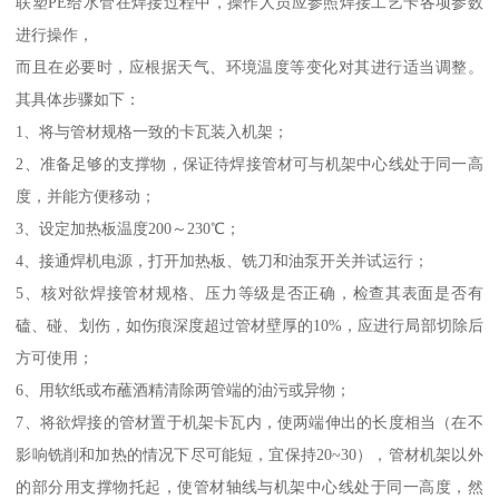
联塑PE给水管在焊接过程中，操作人员应参照焊接工艺卡各项参数
进行操作，
而且在必要时，应根据天气、环境温度等变化对其进行适当调整。
其具体步骤如下：
1、将与管材规格一致的卡瓦装入机架；
2、准备足够的支撑物，保证待焊接管材可与机架中心线处于同一高
度，并能方便移动；
3、设定加热板温度200～230℃；
4、接通焊机电源，打开加热板、铣刀和油泵开关并试运行；
5、核对欲焊接管材规格、压力等级是否正确，检查其表面是否有
磕、碰、划伤，如伤痕深度超过管材壁厚的10%，应进行局部切除后
方可使用；
6、用软纸或布蘸酒精清除两管端的油污或异物；
7、将欲焊接的管材置于机架卡瓦内，使两端伸出的长度相当（在不
影响铣削和加热的情况下尽可能短，宜保持20~30），管材机架以外
的部分用支撑物托起，使管材轴线与机架中心线处于同一高度，然