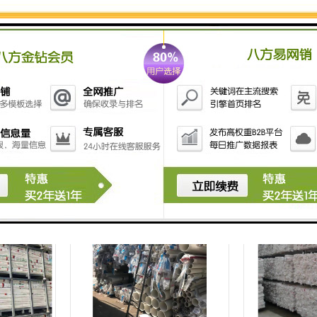
理
龙华区永高HDPE双壁波纹管批发
海珠区永高PP
家 欢迎电话咨