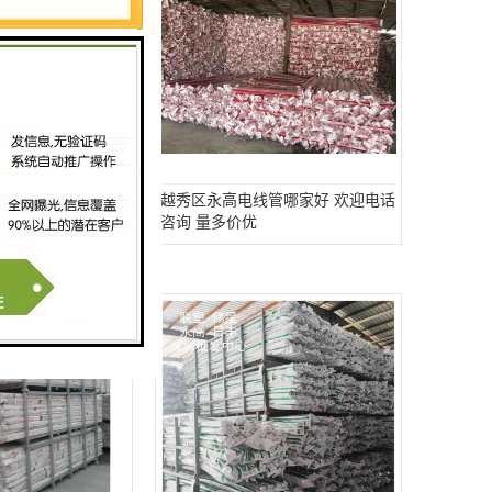
R联塑保温管批发厂
越秀区永高电线管哪家好 欢迎电话
询 量多价优
咨询 量多价优