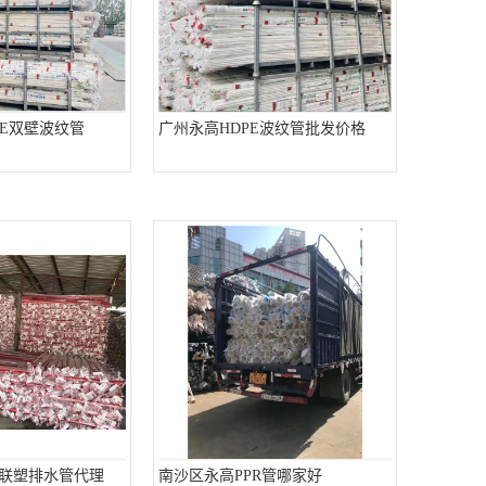
PE双壁波纹管
广州永高HDPE波纹管批发价格
C联塑排水管代理
南沙区永高PPR管哪家好