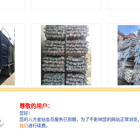
管经销商 欢
惠阳区永高HDPE双壁波纹管总代
增城区永高PPR
理 欢迎电话咨询 量多价优
多价优