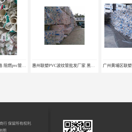
坪山区PVC管批发价格 阻燃pvc管 欢迎电话咨询 量多价优
惠州联塑PVC波纹管批发厂家 黑色pvc管 欢迎电话咨询 量多价优
商行
保留所有权利.
地图