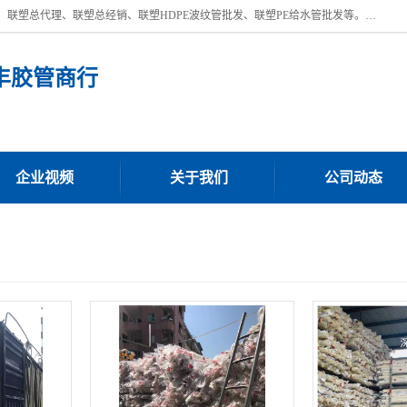
深圳市宝安区沙井街道浩丰胶管商行主营产品：联塑批发、联塑管批发、联塑总代理、联塑总经销、联塑HDPE波纹管批发、联塑PE给水管批发等。凭借服务以及多年的勤奋拼搏，发展成为一家销售各种管材管件，绝缘电工套管及配件等系列产品的贸易公司。公司秉承“顾客至上，锐意进取”的经营理念，坚持“客户至上”原则为广大客户提供的服务。欢迎惠顾！
丰胶管商行
企业视频
关于我们
公司动态