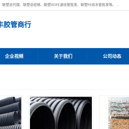
深圳市宝安区沙井街道浩丰胶管商行主营产品：联塑批发、联塑管批发、联塑总代理、联塑总经销、联塑HDPE波纹管批发、联塑PE给水管批发等。凭借服务以及多年的勤奋拼搏，发展成为一家销售各种管材管件，绝缘电工套管及配件等系列产品的贸易公司。公司秉承“顾客至上，锐意进取”的经营理念，坚持“客户至上”原则为广大客户提供的服务。欢迎惠顾！
丰胶管商行
企业视频
关于我们
公司动态