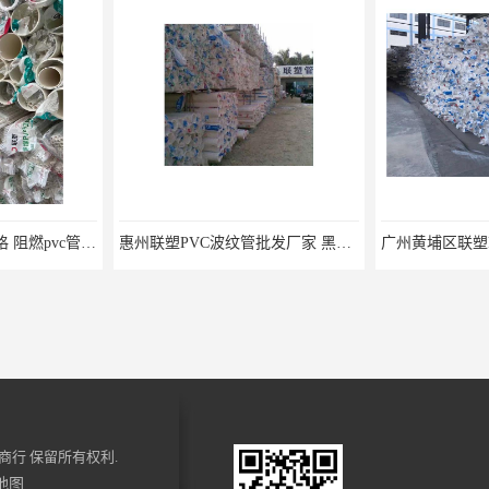
坪山区PVC管批发价格 阻燃pvc管 欢迎电话咨询 量多价优
惠州联塑PVC波纹管批发厂家 黑色pvc管 欢迎电话咨询 量多价优
商行
保留所有权利.
地图