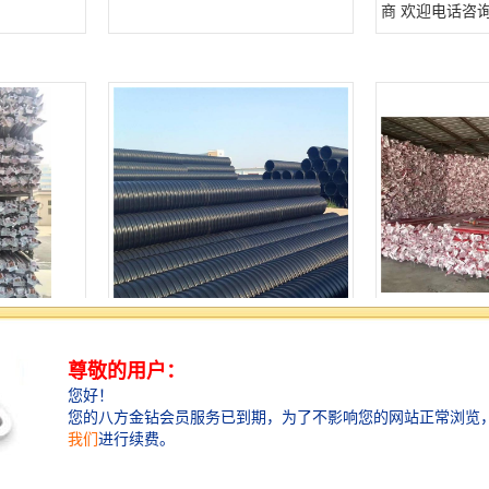
商 欢迎电话咨
管经销商 库
广州海珠区联塑HDPE波纹管批发
花都区永高HD
厂家 欢迎电话咨询 量多价优