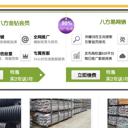
龙岗区永高HDPE波纹管
深圳南山区联塑
价格 欢迎电话