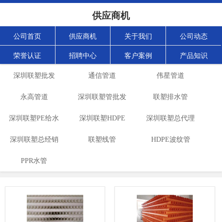
供应商机
公司首页
供应商机
关于我们
公司动态
荣誉认证
招聘中心
客户案例
产品知识
深圳联塑批发
通信管道
伟星管道
永高管道
深圳联塑管批发
联塑排水管
深圳联塑PE给水
深圳联塑HDPE
深圳联塑总代理
深圳联塑总经销
管批发
波纹管批发
联塑线管
HDPE波纹管
PPR水管